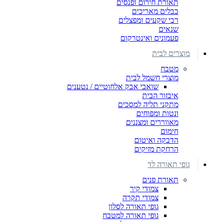
תאורת חירום ופנסים
כבלים מאריכים
רבי שקעים ומפצלים
שנאים
פעמונים ואינטרקום
מוצרים לבית
מטבח
מוצרי חשמל לבית
שואבי אבק אלחוטיים / נטענים
איבזור הבית
מתקני תליה למסכים
ונטות ומפוחים
מאווררים ומצננים
חימום
הדבקה ואיטום
הרחקת מזיקים
גופי תאורה לד
תאורת פנים
צמודי קיר
צמודי תקרה
גופי תאורה לסלון
גופי תאורה למטבח