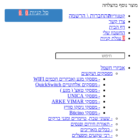
מוצר נוסף בהצלחה
סל קניות
0
0
התחברות \ הרשמה
קטגוריות
צרו קשר
דף הבית
החשבון שלי
0
עגלת קניות
אביזרי חשמל
מפסקים ושקעים
- מפסקי מגע ואביזרים חכמים WIFI
- מפסקים אלחוטיים QuickSwitch
- מפסקי טאצ' ( מגע )
- מפסקי UNICA
- מפסקי ARKE VIMAR
- מפסקי ניסקו סוויץ
- מפסקי Bticino
- שעוני שבת, טיימרים ומגני ברקים
- תאורת חירום ופנסים
- כבלים מאריכים
- רבי שקעים ומפצלים