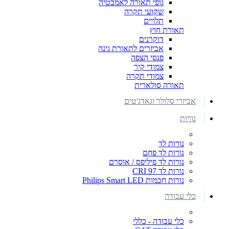
גופי תאורה לאמבטיה
שקועי תקרה
תלויים
תאורת חוץ
דוקרנים
אביזרים לתאורת גינה
פנסי הצפה
צמודי קיר
צמודי תקרה
תאורה סולארית
אביזרי סלולר וגאדג'טים
נורות
נורות לד
נורות לד פחם
נורות לד פיליפס / אוסרם
נורות לד CRI 97
נורות חכמות Philips Smart LED
כלי עבודה
כלי עבודה - כללי