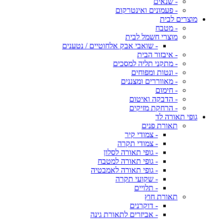
- שנאים
- פעמונים ואינטרקום
מוצרים לבית
- מטבח
מוצרי חשמל לבית
- שואבי אבק אלחוטיים / נטענים
- איבזור הבית
- מתקני תליה למסכים
- ונטות ומפוחים
- מאווררים ומצננים
- חימום
- הדבקה ואיטום
- הרחקת מזיקים
גופי תאורה לד
תאורת פנים
- צמודי קיר
- צמודי תקרה
- גופי תאורה לסלון
- גופי תאורה למטבח
- גופי תאורה לאמבטיה
- שקועי תקרה
- תלויים
תאורת חוץ
- דוקרנים
- אביזרים לתאורת גינה