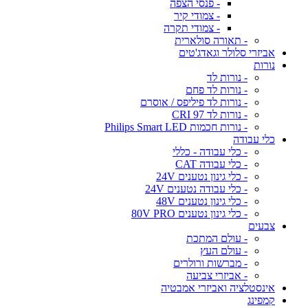
- פנסי הצפה
- צמודי קיר
- צמודי תקרה
- תאורה סולארית
אביזרי סלולר וגאדג'טים
נורות
- נורות לד
- נורות לד פחם
- נורות לד פיליפס / אוסרם
- נורות לד CRI 97
- נורות חכמות Philips Smart LED
כלי עבודה
- כלי עבודה - כללי
- כלי עבודה CAT
- כלי גינון נטענים 24V
- כלי עבודה נטענים 24V
- כלי גינון נטענים 48V
- כלי גינון נטענים 80V PRO
צבעים
- עולם המתכת
- עולם העץ
- מברשות ורולרים
- אביזרי צביעה
אינסטלציה ואביזרי אמבטיה
קמפינג