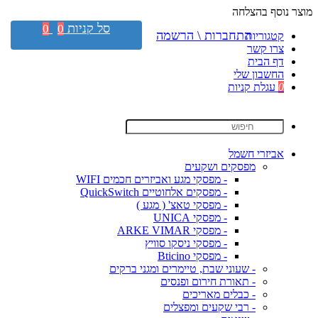
מוצר נוסף בהצלחה
סל קניות
0
0
התחברות \ הרשמה
קטגוריות
צרו קשר
דף הבית
החשבון שלי
0
עגלת קניות
אביזרי חשמל
מפסקים ושקעים
- מפסקי מגע ואביזרים חכמים WIFI
- מפסקים אלחוטיים QuickSwitch
- מפסקי טאצ' ( מגע )
- מפסקי UNICA
- מפסקי ARKE VIMAR
- מפסקי ניסקו סוויץ
- מפסקי Bticino
- שעוני שבת, טיימרים ומגני ברקים
- תאורת חירום ופנסים
- כבלים מאריכים
- רבי שקעים ומפצלים