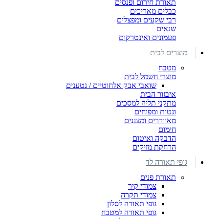
תאורת חירום ופנסים
כבלים מאריכים
רבי שקעים ומפצלים
שנאים
פעמונים ואינטרקום
מוצרים לבית
מטבח
מוצרי חשמל לבית
שואבי אבק אלחוטיים / נטענים
איבזור הבית
מתקני תליה למסכים
ונטות ומפוחים
מאווררים ומצננים
חימום
הדבקה ואיטום
הרחקת מזיקים
גופי תאורה לד
תאורת פנים
צמודי קיר
צמודי תקרה
גופי תאורה לסלון
גופי תאורה למטבח