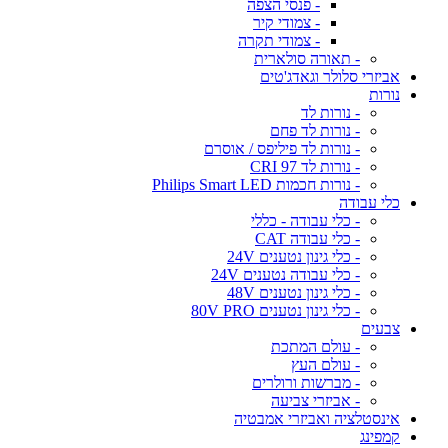
- פנסי הצפה
- צמודי קיר
- צמודי תקרה
- תאורה סולארית
אביזרי סלולר וגאדג'טים
נורות
- נורות לד
- נורות לד פחם
- נורות לד פיליפס / אוסרם
- נורות לד CRI 97
- נורות חכמות Philips Smart LED
כלי עבודה
- כלי עבודה - כללי
- כלי עבודה CAT
- כלי גינון נטענים 24V
- כלי עבודה נטענים 24V
- כלי גינון נטענים 48V
- כלי גינון נטענים 80V PRO
צבעים
- עולם המתכת
- עולם העץ
- מברשות ורולרים
- אביזרי צביעה
אינסטלציה ואביזרי אמבטיה
קמפינג