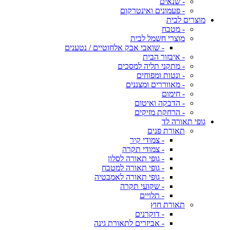
- שנאים
- פעמונים ואינטרקום
מוצרים לבית
- מטבח
מוצרי חשמל לבית
- שואבי אבק אלחוטיים / נטענים
- איבזור הבית
- מתקני תליה למסכים
- ונטות ומפוחים
- מאווררים ומצננים
- חימום
- הדבקה ואיטום
- הרחקת מזיקים
גופי תאורה לד
תאורת פנים
- צמודי קיר
- צמודי תקרה
- גופי תאורה לסלון
- גופי תאורה למטבח
- גופי תאורה לאמבטיה
- שקועי תקרה
- תלויים
תאורת חוץ
- דוקרנים
- אביזרים לתאורת גינה