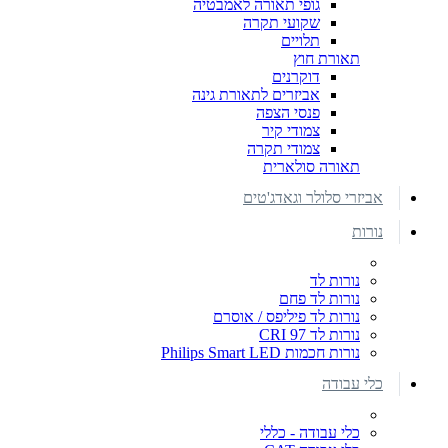
גופי תאורה לאמבטיה
שקועי תקרה
תלויים
תאורת חוץ
דוקרנים
אביזרים לתאורת גינה
פנסי הצפה
צמודי קיר
צמודי תקרה
תאורה סולארית
אביזרי סלולר וגאדג'טים
נורות
נורות לד
נורות לד פחם
נורות לד פיליפס / אוסרם
נורות לד CRI 97
נורות חכמות Philips Smart LED
כלי עבודה
כלי עבודה - כללי