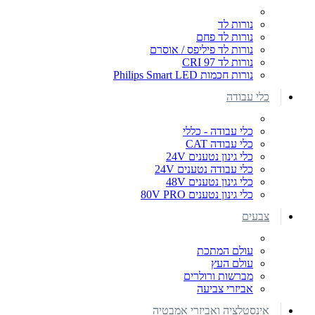
נורות לד
נורות לד פחם
נורות לד פיליפס / אוסרם
נורות לד CRI 97
נורות חכמות Philips Smart LED
כלי עבודה
כלי עבודה - כללי
כלי עבודה CAT
כלי גינון נטענים 24V
כלי עבודה נטענים 24V
כלי גינון נטענים 48V
כלי גינון נטענים 80V PRO
צבעים
עולם המתכת
עולם העץ
מברשות ורולרים
אביזרי צביעה
אינסטלציה ואביזרי אמבטיה