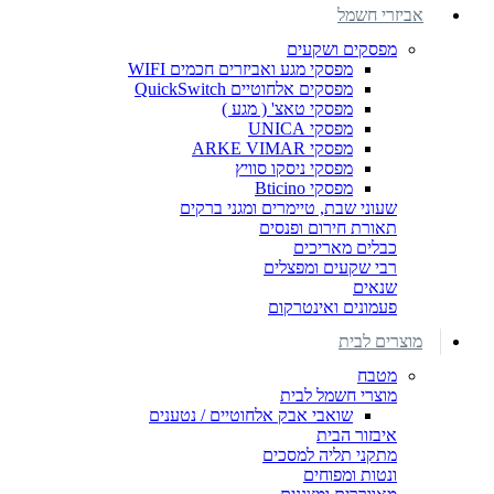
אביזרי חשמל
מפסקים ושקעים
מפסקי מגע ואביזרים חכמים WIFI
מפסקים אלחוטיים QuickSwitch
מפסקי טאצ' ( מגע )
מפסקי UNICA
מפסקי ARKE VIMAR
מפסקי ניסקו סוויץ
מפסקי Bticino
שעוני שבת, טיימרים ומגני ברקים
תאורת חירום ופנסים
כבלים מאריכים
רבי שקעים ומפצלים
שנאים
פעמונים ואינטרקום
מוצרים לבית
מטבח
מוצרי חשמל לבית
שואבי אבק אלחוטיים / נטענים
איבזור הבית
מתקני תליה למסכים
ונטות ומפוחים