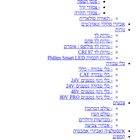
- פנסי הצפה
- צמודי קיר
- צמודי תקרה
- תאורה סולארית
אביזרי סלולר וגאדג'טים
נורות
- נורות לד
- נורות לד פחם
- נורות לד פיליפס / אוסרם
- נורות לד CRI 97
- נורות חכמות Philips Smart LED
כלי עבודה
- כלי עבודה - כללי
- כלי עבודה CAT
- כלי גינון נטענים 24V
- כלי עבודה נטענים 24V
- כלי גינון נטענים 48V
- כלי גינון נטענים 80V PRO
צבעים
- עולם המתכת
- עולם העץ
- מברשות ורולרים
- אביזרי צביעה
אינסטלציה ואביזרי אמבטיה
קמפינג