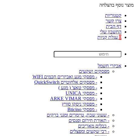
מוצר נוסף בהצלחה
קטגוריות
צרו קשר
דף הבית
החשבון שלי
0
עגלת קניות
אביזרי חשמל
מפסקים ושקעים
- מפסקי מגע ואביזרים חכמים WIFI
- מפסקים אלחוטיים QuickSwitch
- מפסקי טאצ' ( מגע )
- מפסקי UNICA
- מפסקי ARKE VIMAR
- מפסקי ניסקו סוויץ
- מפסקי Bticino
- שעוני שבת, טיימרים ומגני ברקים
- תאורת חירום ופנסים
- כבלים מאריכים
- רבי שקעים ומפצלים