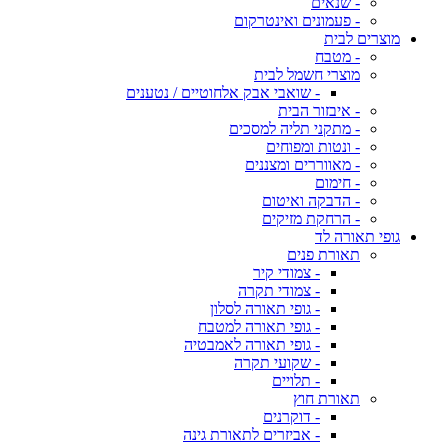
- שנאים
- פעמונים ואינטרקום
מוצרים לבית
- מטבח
מוצרי חשמל לבית
- שואבי אבק אלחוטיים / נטענים
- איבזור הבית
- מתקני תליה למסכים
- ונטות ומפוחים
- מאווררים ומצננים
- חימום
- הדבקה ואיטום
- הרחקת מזיקים
גופי תאורה לד
תאורת פנים
- צמודי קיר
- צמודי תקרה
- גופי תאורה לסלון
- גופי תאורה למטבח
- גופי תאורה לאמבטיה
- שקועי תקרה
- תלויים
תאורת חוץ
- דוקרנים
- אביזרים לתאורת גינה