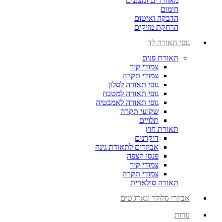
מאווררים ומצננים
חימום
הדבקה ואיטום
הרחקת מזיקים
גופי תאורה לד
תאורת פנים
צמודי קיר
צמודי תקרה
גופי תאורה לסלון
גופי תאורה למטבח
גופי תאורה לאמבטיה
שקועי תקרה
תלויים
תאורת חוץ
דוקרנים
אביזרים לתאורת גינה
פנסי הצפה
צמודי קיר
צמודי תקרה
תאורה סולארית
אביזרי סלולר וגאדג'טים
נורות