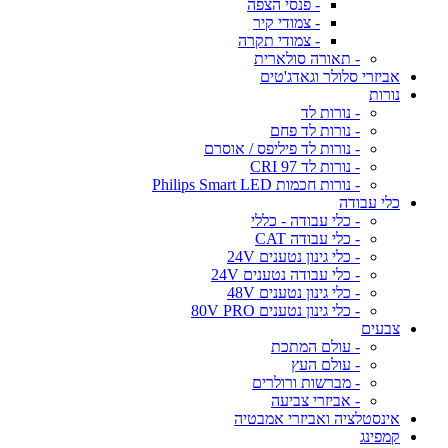
- פנסי הצפה
- צמודי קיר
- צמודי תקרה
- תאורה סולארית
אביזרי סלולר וגאדג'טים
נורות
- נורות לד
- נורות לד פחם
- נורות לד פיליפס / אוסרם
- נורות לד CRI 97
- נורות חכמות Philips Smart LED
כלי עבודה
- כלי עבודה - כללי
- כלי עבודה CAT
- כלי גינון נטענים 24V
- כלי עבודה נטענים 24V
- כלי גינון נטענים 48V
- כלי גינון נטענים 80V PRO
צבעים
- עולם המתכת
- עולם העץ
- מברשות ורולרים
- אביזרי צביעה
אינסטלציה ואביזרי אמבטיה
קמפינג