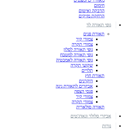
מאווררים ומצננים
חימום
הדבקה ואיטום
הרחקת מזיקים
גופי תאורה לד
תאורת פנים
צמודי קיר
צמודי תקרה
גופי תאורה לסלון
גופי תאורה למטבח
גופי תאורה לאמבטיה
שקועי תקרה
תלויים
תאורת חוץ
דוקרנים
אביזרים לתאורת גינה
פנסי הצפה
צמודי קיר
צמודי תקרה
תאורה סולארית
אביזרי סלולר וגאדג'טים
נורות