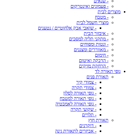
- שנאים
- פעמונים ואינטרקום
מוצרים לבית
- מטבח
מוצרי חשמל לבית
- שואבי אבק אלחוטיים / נטענים
- איבזור הבית
- מתקני תליה למסכים
- ונטות ומפוחים
- מאווררים ומצננים
- חימום
- הדבקה ואיטום
- הרחקת מזיקים
גופי תאורה לד
תאורת פנים
- צמודי קיר
- צמודי תקרה
- גופי תאורה לסלון
- גופי תאורה למטבח
- גופי תאורה לאמבטיה
- שקועי תקרה
- תלויים
תאורת חוץ
- דוקרנים
- אביזרים לתאורת גינה