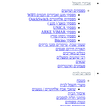
אביזרי חשמל
מפסקים ושקעים
מפסקי מגע ואביזרים חכמים WIFI
מפסקים אלחוטיים QuickSwitch
מפסקי טאצ' ( מגע )
מפסקי UNICA
מפסקי ARKE VIMAR
מפסקי ניסקו סוויץ
מפסקי Bticino
שעוני שבת, טיימרים ומגני ברקים
תאורת חירום ופנסים
כבלים מאריכים
רבי שקעים ומפצלים
שנאים
פעמונים ואינטרקום
מוצרים לבית
מטבח
מוצרי חשמל לבית
שואבי אבק אלחוטיים / נטענים
איבזור הבית
מתקני תליה למסכים
ונטות ומפוחים