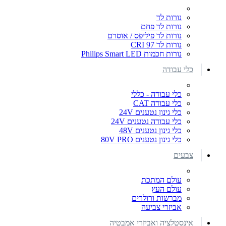
נורות לד
נורות לד פחם
נורות לד פיליפס / אוסרם
נורות לד CRI 97
נורות חכמות Philips Smart LED
כלי עבודה
כלי עבודה - כללי
כלי עבודה CAT
כלי גינון נטענים 24V
כלי עבודה נטענים 24V
כלי גינון נטענים 48V
כלי גינון נטענים 80V PRO
צבעים
עולם המתכת
עולם העץ
מברשות ורולרים
אביזרי צביעה
אינסטלציה ואביזרי אמבטיה