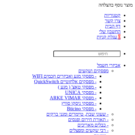
מוצר נוסף בהצלחה
קטגוריות
צרו קשר
דף הבית
החשבון שלי
0
עגלת קניות
אביזרי חשמל
מפסקים ושקעים
- מפסקי מגע ואביזרים חכמים WIFI
- מפסקים אלחוטיים QuickSwitch
- מפסקי טאצ' ( מגע )
- מפסקי UNICA
- מפסקי ARKE VIMAR
- מפסקי ניסקו סוויץ
- מפסקי Bticino
- שעוני שבת, טיימרים ומגני ברקים
- תאורת חירום ופנסים
- כבלים מאריכים
- רבי שקעים ומפצלים