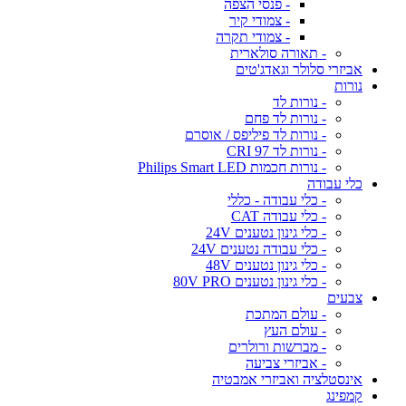
- פנסי הצפה
- צמודי קיר
- צמודי תקרה
- תאורה סולארית
אביזרי סלולר וגאדג'טים
נורות
- נורות לד
- נורות לד פחם
- נורות לד פיליפס / אוסרם
- נורות לד CRI 97
- נורות חכמות Philips Smart LED
כלי עבודה
- כלי עבודה - כללי
- כלי עבודה CAT
- כלי גינון נטענים 24V
- כלי עבודה נטענים 24V
- כלי גינון נטענים 48V
- כלי גינון נטענים 80V PRO
צבעים
- עולם המתכת
- עולם העץ
- מברשות ורולרים
- אביזרי צביעה
אינסטלציה ואביזרי אמבטיה
קמפינג