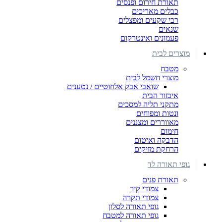
תאורת חירום ופנסים
כבלים מאריכים
רבי שקעים ומפצלים
שנאים
פעמונים ואינטרקום
מוצרים לבית
מטבח
מוצרי חשמל לבית
שואבי אבק אלחוטיים / נטענים
איבזור הבית
מתקני תליה למסכים
ונטות ומפוחים
מאווררים ומצננים
חימום
הדבקה ואיטום
הרחקת מזיקים
גופי תאורה לד
תאורת פנים
צמודי קיר
צמודי תקרה
גופי תאורה לסלון
גופי תאורה למטבח