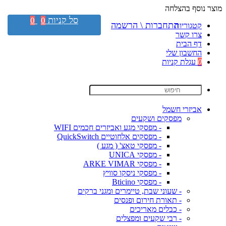
מוצר נוסף בהצלחה
סל קניות
0
0
התחברות \ הרשמה
קטגוריות
צרו קשר
דף הבית
החשבון שלי
0
עגלת קניות
אביזרי חשמל
מפסקים ושקעים
- מפסקי מגע ואביזרים חכמים WIFI
- מפסקים אלחוטיים QuickSwitch
- מפסקי טאצ' ( מגע )
- מפסקי UNICA
- מפסקי ARKE VIMAR
- מפסקי ניסקו סוויץ
- מפסקי Bticino
- שעוני שבת, טיימרים ומגני ברקים
- תאורת חירום ופנסים
- כבלים מאריכים
- רבי שקעים ומפצלים