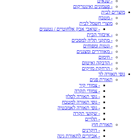
- שנאים
- פעמונים ואינטרקום
מוצרים לבית
- מטבח
מוצרי חשמל לבית
- שואבי אבק אלחוטיים / נטענים
- איבזור הבית
- מתקני תליה למסכים
- ונטות ומפוחים
- מאווררים ומצננים
- חימום
- הדבקה ואיטום
- הרחקת מזיקים
גופי תאורה לד
תאורת פנים
- צמודי קיר
- צמודי תקרה
- גופי תאורה לסלון
- גופי תאורה למטבח
- גופי תאורה לאמבטיה
- שקועי תקרה
- תלויים
תאורת חוץ
- דוקרנים
- אביזרים לתאורת גינה