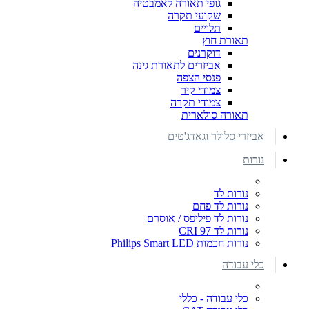
גופי תאורה לאמבטיה
שקועי תקרה
תלויים
תאורת חוץ
דוקרנים
אביזרים לתאורת גינה
פנסי הצפה
צמודי קיר
צמודי תקרה
תאורה סולארית
אביזרי סלולר וגאדג'טים
נורות
נורות לד
נורות לד פחם
נורות לד פיליפס / אוסרם
נורות לד CRI 97
נורות חכמות Philips Smart LED
כלי עבודה
כלי עבודה - כללי