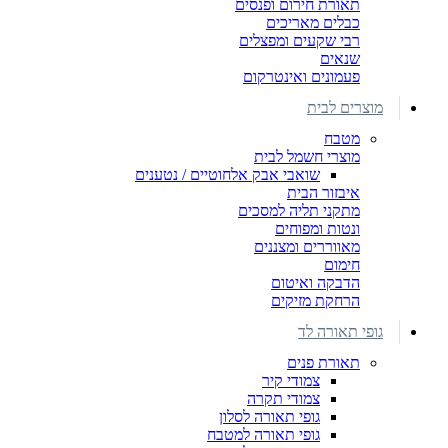
תאורת חירום ופנסים
כבלים מאריכים
רבי שקעים ומפצלים
שנאים
פעמונים ואינטרקום
מוצרים לבית
מטבח
מוצרי חשמל לבית
שואבי אבק אלחוטיים / נטענים
איבזור הבית
מתקני תליה למסכים
ונטות ומפוחים
מאווררים ומצננים
חימום
הדבקה ואיטום
הרחקת מזיקים
גופי תאורה לד
תאורת פנים
צמודי קיר
צמודי תקרה
גופי תאורה לסלון
גופי תאורה למטבח