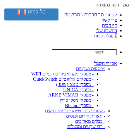
מוצר נוסף בהצלחה
סל קניות
0
0
התחברות \ הרשמה
קטגוריות
צרו קשר
דף הבית
החשבון שלי
0
עגלת קניות
אביזרי חשמל
מפסקים ושקעים
- מפסקי מגע ואביזרים חכמים WIFI
- מפסקים אלחוטיים QuickSwitch
- מפסקי טאצ' ( מגע )
- מפסקי UNICA
- מפסקי ARKE VIMAR
- מפסקי ניסקו סוויץ
- מפסקי Bticino
- שעוני שבת, טיימרים ומגני ברקים
- תאורת חירום ופנסים
- כבלים מאריכים
- רבי שקעים ומפצלים