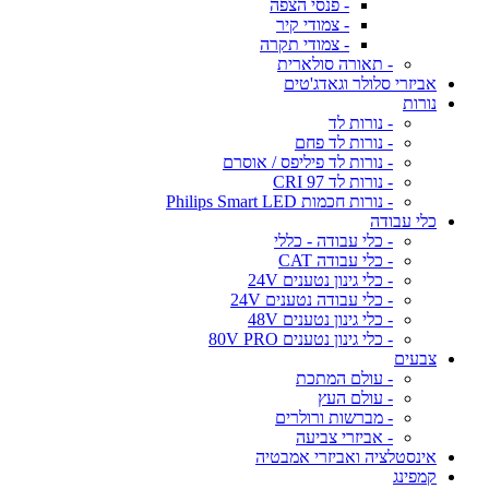
- פנסי הצפה
- צמודי קיר
- צמודי תקרה
- תאורה סולארית
אביזרי סלולר וגאדג'טים
נורות
- נורות לד
- נורות לד פחם
- נורות לד פיליפס / אוסרם
- נורות לד CRI 97
- נורות חכמות Philips Smart LED
כלי עבודה
- כלי עבודה - כללי
- כלי עבודה CAT
- כלי גינון נטענים 24V
- כלי עבודה נטענים 24V
- כלי גינון נטענים 48V
- כלי גינון נטענים 80V PRO
צבעים
- עולם המתכת
- עולם העץ
- מברשות ורולרים
- אביזרי צביעה
אינסטלציה ואביזרי אמבטיה
קמפינג