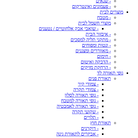
- שנאים
- פעמונים ואינטרקום
מוצרים לבית
- מטבח
מוצרי חשמל לבית
- שואבי אבק אלחוטיים / נטענים
- איבזור הבית
- מתקני תליה למסכים
- ונטות ומפוחים
- מאווררים ומצננים
- חימום
- הדבקה ואיטום
- הרחקת מזיקים
גופי תאורה לד
תאורת פנים
- צמודי קיר
- צמודי תקרה
- גופי תאורה לסלון
- גופי תאורה למטבח
- גופי תאורה לאמבטיה
- שקועי תקרה
- תלויים
תאורת חוץ
- דוקרנים
- אביזרים לתאורת גינה