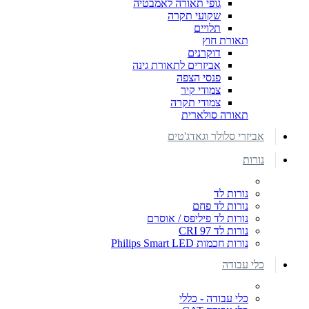
גופי תאורה לאמבטיה
שקועי תקרה
תלויים
תאורת חוץ
דוקרנים
אביזרים לתאורת גינה
פנסי הצפה
צמודי קיר
צמודי תקרה
תאורה סולארית
אביזרי סלולר וגאדג'טים
נורות
נורות לד
נורות לד פחם
נורות לד פיליפס / אוסרם
נורות לד CRI 97
נורות חכמות Philips Smart LED
כלי עבודה
כלי עבודה - כללי