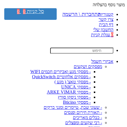
מוצר נוסף בהצלחה
סל קניות
0
0
התחברות \ הרשמה
קטגוריות
צרו קשר
דף הבית
החשבון שלי
0
עגלת קניות
אביזרי חשמל
מפסקים ושקעים
- מפסקי מגע ואביזרים חכמים WIFI
- מפסקים אלחוטיים QuickSwitch
- מפסקי טאצ' ( מגע )
- מפסקי UNICA
- מפסקי ARKE VIMAR
- מפסקי ניסקו סוויץ
- מפסקי Bticino
- שעוני שבת, טיימרים ומגני ברקים
- תאורת חירום ופנסים
- כבלים מאריכים
- רבי שקעים ומפצלים