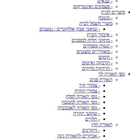
- שנאים
- פעמונים ואינטרקום
מוצרים לבית
- מטבח
מוצרי חשמל לבית
- שואבי אבק אלחוטיים / נטענים
- איבזור הבית
- מתקני תליה למסכים
- ונטות ומפוחים
- מאווררים ומצננים
- חימום
- הדבקה ואיטום
- הרחקת מזיקים
גופי תאורה לד
תאורת פנים
- צמודי קיר
- צמודי תקרה
- גופי תאורה לסלון
- גופי תאורה למטבח
- גופי תאורה לאמבטיה
- שקועי תקרה
- תלויים
תאורת חוץ
- דוקרנים
- אביזרים לתאורת גינה