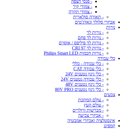
- פנסי הצפה
- צמודי קיר
- צמודי תקרה
- תאורה סולארית
אביזרי סלולר וגאדג'טים
נורות
- נורות לד
- נורות לד פחם
- נורות לד פיליפס / אוסרם
- נורות לד CRI 97
- נורות חכמות Philips Smart LED
כלי עבודה
- כלי עבודה - כללי
- כלי עבודה CAT
- כלי גינון נטענים 24V
- כלי עבודה נטענים 24V
- כלי גינון נטענים 48V
- כלי גינון נטענים 80V PRO
צבעים
- עולם המתכת
- עולם העץ
- מברשות ורולרים
- אביזרי צביעה
אינסטלציה ואביזרי אמבטיה
קמפינג