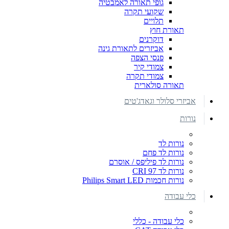
גופי תאורה לאמבטיה
שקועי תקרה
תלויים
תאורת חוץ
דוקרנים
אביזרים לתאורת גינה
פנסי הצפה
צמודי קיר
צמודי תקרה
תאורה סולארית
אביזרי סלולר וגאדג'טים
נורות
נורות לד
נורות לד פחם
נורות לד פיליפס / אוסרם
נורות לד CRI 97
נורות חכמות Philips Smart LED
כלי עבודה
כלי עבודה - כללי