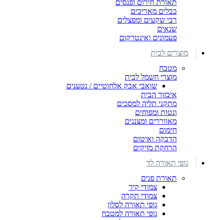
תאורת חירום ופנסים
כבלים מאריכים
רבי שקעים ומפצלים
שנאים
פעמונים ואינטרקום
מוצרים לבית
מטבח
מוצרי חשמל לבית
שואבי אבק אלחוטיים / נטענים
איבזור הבית
מתקני תליה למסכים
ונטות ומפוחים
מאווררים ומצננים
חימום
הדבקה ואיטום
הרחקת מזיקים
גופי תאורה לד
תאורת פנים
צמודי קיר
צמודי תקרה
גופי תאורה לסלון
גופי תאורה למטבח