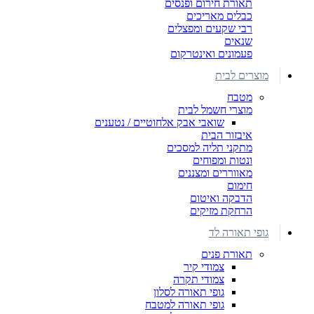
תאורת חירום ופנסים
כבלים מאריכים
רבי שקעים ומפצלים
שנאים
פעמונים ואינטרקום
מוצרים לבית
מטבח
מוצרי חשמל לבית
שואבי אבק אלחוטיים / נטענים
איבזור הבית
מתקני תליה למסכים
ונטות ומפוחים
מאווררים ומצננים
חימום
הדבקה ואיטום
הרחקת מזיקים
גופי תאורה לד
תאורת פנים
צמודי קיר
צמודי תקרה
גופי תאורה לסלון
גופי תאורה למטבח