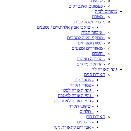
- שנאים
- פעמונים ואינטרקום
מוצרים לבית
- מטבח
מוצרי חשמל לבית
- שואבי אבק אלחוטיים / נטענים
- איבזור הבית
- מתקני תליה למסכים
- ונטות ומפוחים
- מאווררים ומצננים
- חימום
- הדבקה ואיטום
- הרחקת מזיקים
גופי תאורה לד
תאורת פנים
- צמודי קיר
- צמודי תקרה
- גופי תאורה לסלון
- גופי תאורה למטבח
- גופי תאורה לאמבטיה
- שקועי תקרה
- תלויים
תאורת חוץ
- דוקרנים
- אביזרים לתאורת גינה