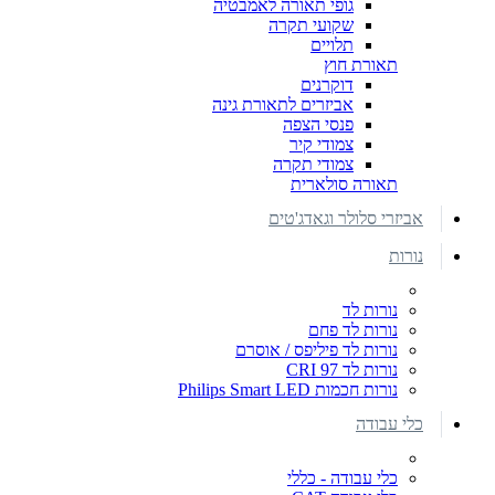
גופי תאורה לאמבטיה
שקועי תקרה
תלויים
תאורת חוץ
דוקרנים
אביזרים לתאורת גינה
פנסי הצפה
צמודי קיר
צמודי תקרה
תאורה סולארית
אביזרי סלולר וגאדג'טים
נורות
נורות לד
נורות לד פחם
נורות לד פיליפס / אוסרם
נורות לד CRI 97
נורות חכמות Philips Smart LED
כלי עבודה
כלי עבודה - כללי