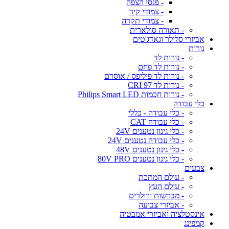
- פנסי הצפה
- צמודי קיר
- צמודי תקרה
- תאורה סולארית
אביזרי סלולר וגאדג'טים
נורות
- נורות לד
- נורות לד פחם
- נורות לד פיליפס / אוסרם
- נורות לד CRI 97
- נורות חכמות Philips Smart LED
כלי עבודה
- כלי עבודה - כללי
- כלי עבודה CAT
- כלי גינון נטענים 24V
- כלי עבודה נטענים 24V
- כלי גינון נטענים 48V
- כלי גינון נטענים 80V PRO
צבעים
- עולם המתכת
- עולם העץ
- מברשות ורולרים
- אביזרי צביעה
אינסטלציה ואביזרי אמבטיה
קמפינג