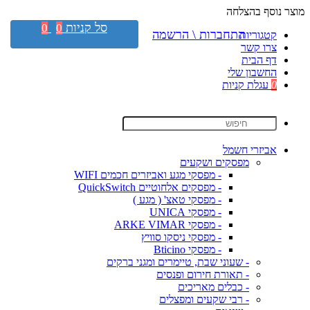
מוצר נוסף בהצלחה
סל קניות
0
0
התחברות \ הרשמה
קטגוריות
צרו קשר
דף הבית
החשבון שלי
0
עגלת קניות
אביזרי חשמל
מפסקים ושקעים
- מפסקי מגע ואביזרים חכמים WIFI
- מפסקים אלחוטיים QuickSwitch
- מפסקי טאצ' ( מגע )
- מפסקי UNICA
- מפסקי ARKE VIMAR
- מפסקי ניסקו סוויץ
- מפסקי Bticino
- שעוני שבת, טיימרים ומגני ברקים
- תאורת חירום ופנסים
- כבלים מאריכים
- רבי שקעים ומפצלים