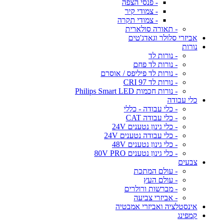
- פנסי הצפה
- צמודי קיר
- צמודי תקרה
- תאורה סולארית
אביזרי סלולר וגאדג'טים
נורות
- נורות לד
- נורות לד פחם
- נורות לד פיליפס / אוסרם
- נורות לד CRI 97
- נורות חכמות Philips Smart LED
כלי עבודה
- כלי עבודה - כללי
- כלי עבודה CAT
- כלי גינון נטענים 24V
- כלי עבודה נטענים 24V
- כלי גינון נטענים 48V
- כלי גינון נטענים 80V PRO
צבעים
- עולם המתכת
- עולם העץ
- מברשות ורולרים
- אביזרי צביעה
אינסטלציה ואביזרי אמבטיה
קמפינג