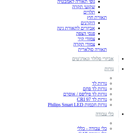
גופי תאורה לאמבטיה
שקועי תקרה
תלויים
תאורת חוץ
דוקרנים
אביזרים לתאורת גינה
פנסי הצפה
צמודי קיר
צמודי תקרה
תאורה סולארית
אביזרי סלולר וגאדג'טים
נורות
נורות לד
נורות לד פחם
נורות לד פיליפס / אוסרם
נורות לד CRI 97
נורות חכמות Philips Smart LED
כלי עבודה
כלי עבודה - כללי