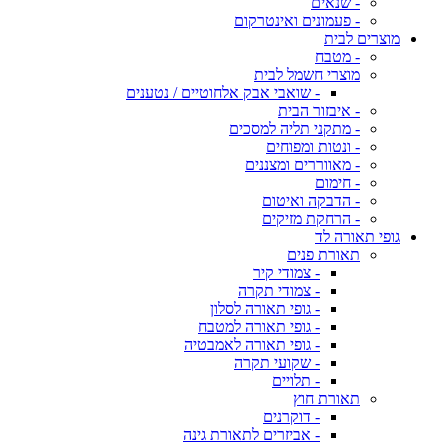
- שנאים
- פעמונים ואינטרקום
מוצרים לבית
- מטבח
מוצרי חשמל לבית
- שואבי אבק אלחוטיים / נטענים
- איבזור הבית
- מתקני תליה למסכים
- ונטות ומפוחים
- מאווררים ומצננים
- חימום
- הדבקה ואיטום
- הרחקת מזיקים
גופי תאורה לד
תאורת פנים
- צמודי קיר
- צמודי תקרה
- גופי תאורה לסלון
- גופי תאורה למטבח
- גופי תאורה לאמבטיה
- שקועי תקרה
- תלויים
תאורת חוץ
- דוקרנים
- אביזרים לתאורת גינה