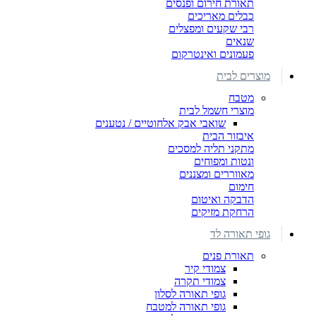
תאורת חירום ופנסים
כבלים מאריכים
רבי שקעים ומפצלים
שנאים
פעמונים ואינטרקום
מוצרים לבית
מטבח
מוצרי חשמל לבית
שואבי אבק אלחוטיים / נטענים
איבזור הבית
מתקני תליה למסכים
ונטות ומפוחים
מאווררים ומצננים
חימום
הדבקה ואיטום
הרחקת מזיקים
גופי תאורה לד
תאורת פנים
צמודי קיר
צמודי תקרה
גופי תאורה לסלון
גופי תאורה למטבח