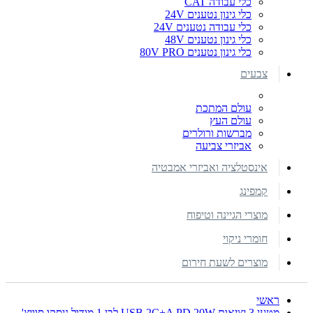
כלי עבודה CAT
כלי גינון נטענים 24V
כלי עבודה נטענים 24V
כלי גינון נטענים 48V
כלי גינון נטענים 80V PRO
צבעים
עולם המתכת
עולם העץ
מברשות ורולרים
אביזרי צביעה
אינסטלציה ואביזרי אמבטיה
קמפינג
מוצרי הגיינה וטיפוח
חומרי ניקוי
מוצרים לשעת חירום
ראשי
מטען 3 יציאות USB 2C+A PD 20W לבן 1 מודול ניסקו סוויץ'