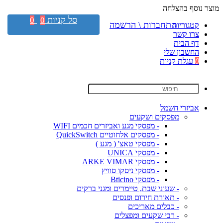
מוצר נוסף בהצלחה
סל קניות
0
0
התחברות \ הרשמה
קטגוריות
צרו קשר
דף הבית
החשבון שלי
0
עגלת קניות
אביזרי חשמל
מפסקים ושקעים
- מפסקי מגע ואביזרים חכמים WIFI
- מפסקים אלחוטיים QuickSwitch
- מפסקי טאצ' ( מגע )
- מפסקי UNICA
- מפסקי ARKE VIMAR
- מפסקי ניסקו סוויץ
- מפסקי Bticino
- שעוני שבת, טיימרים ומגני ברקים
- תאורת חירום ופנסים
- כבלים מאריכים
- רבי שקעים ומפצלים