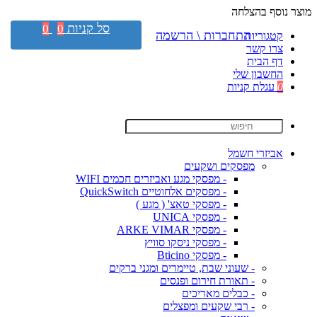
מוצר נוסף בהצלחה
סל קניות
0
0
התחברות \ הרשמה
קטגוריות
צרו קשר
דף הבית
החשבון שלי
0
עגלת קניות
אביזרי חשמל
מפסקים ושקעים
- מפסקי מגע ואביזרים חכמים WIFI
- מפסקים אלחוטיים QuickSwitch
- מפסקי טאצ' ( מגע )
- מפסקי UNICA
- מפסקי ARKE VIMAR
- מפסקי ניסקו סוויץ
- מפסקי Bticino
- שעוני שבת, טיימרים ומגני ברקים
- תאורת חירום ופנסים
- כבלים מאריכים
- רבי שקעים ומפצלים