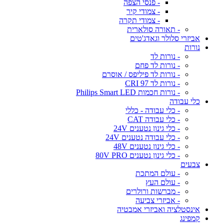
- פנסי הצפה
- צמודי קיר
- צמודי תקרה
- תאורה סולארית
אביזרי סלולר וגאדג'טים
נורות
- נורות לד
- נורות לד פחם
- נורות לד פיליפס / אוסרם
- נורות לד CRI 97
- נורות חכמות Philips Smart LED
כלי עבודה
- כלי עבודה - כללי
- כלי עבודה CAT
- כלי גינון נטענים 24V
- כלי עבודה נטענים 24V
- כלי גינון נטענים 48V
- כלי גינון נטענים 80V PRO
צבעים
- עולם המתכת
- עולם העץ
- מברשות ורולרים
- אביזרי צביעה
אינסטלציה ואביזרי אמבטיה
קמפינג