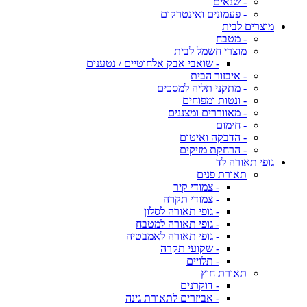
- שנאים
- פעמונים ואינטרקום
מוצרים לבית
- מטבח
מוצרי חשמל לבית
- שואבי אבק אלחוטיים / נטענים
- איבזור הבית
- מתקני תליה למסכים
- ונטות ומפוחים
- מאווררים ומצננים
- חימום
- הדבקה ואיטום
- הרחקת מזיקים
גופי תאורה לד
תאורת פנים
- צמודי קיר
- צמודי תקרה
- גופי תאורה לסלון
- גופי תאורה למטבח
- גופי תאורה לאמבטיה
- שקועי תקרה
- תלויים
תאורת חוץ
- דוקרנים
- אביזרים לתאורת גינה