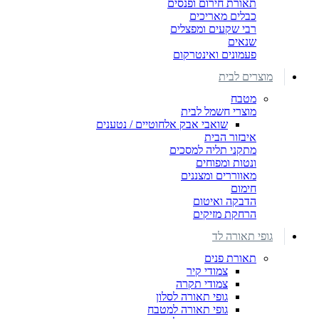
תאורת חירום ופנסים
כבלים מאריכים
רבי שקעים ומפצלים
שנאים
פעמונים ואינטרקום
מוצרים לבית
מטבח
מוצרי חשמל לבית
שואבי אבק אלחוטיים / נטענים
איבזור הבית
מתקני תליה למסכים
ונטות ומפוחים
מאווררים ומצננים
חימום
הדבקה ואיטום
הרחקת מזיקים
גופי תאורה לד
תאורת פנים
צמודי קיר
צמודי תקרה
גופי תאורה לסלון
גופי תאורה למטבח