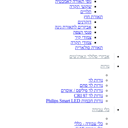
גופי תאורה לאמבטיה
שקועי תקרה
תלויים
תאורת חוץ
דוקרנים
אביזרים לתאורת גינה
פנסי הצפה
צמודי קיר
צמודי תקרה
תאורה סולארית
אביזרי סלולר וגאדג'טים
נורות
נורות לד
נורות לד פחם
נורות לד פיליפס / אוסרם
נורות לד CRI 97
נורות חכמות Philips Smart LED
כלי עבודה
כלי עבודה - כללי