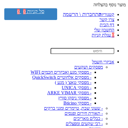
מוצר נוסף בהצלחה
סל קניות
0
0
התחברות \ הרשמה
קטגוריות
צרו קשר
דף הבית
החשבון שלי
0
עגלת קניות
אביזרי חשמל
מפסקים ושקעים
- מפסקי מגע ואביזרים חכמים WIFI
- מפסקים אלחוטיים QuickSwitch
- מפסקי טאצ' ( מגע )
- מפסקי UNICA
- מפסקי ARKE VIMAR
- מפסקי ניסקו סוויץ
- מפסקי Bticino
- שעוני שבת, טיימרים ומגני ברקים
- תאורת חירום ופנסים
- כבלים מאריכים
- רבי שקעים ומפצלים