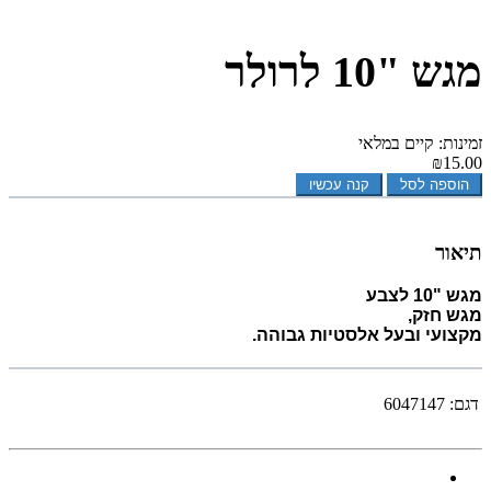
מגש "10 לרולר
זמינות: קיים במלאי
₪15.00
הוספה לסל
קנה עכשיו
תיאור
מגש "10 לצבע
מגש חזק,
מקצועי ובעל אלסטיות גבוהה.
דגם:
6047147