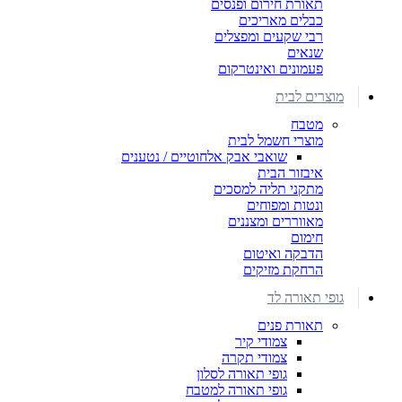
תאורת חירום ופנסים
כבלים מאריכים
רבי שקעים ומפצלים
שנאים
פעמונים ואינטרקום
מוצרים לבית
מטבח
מוצרי חשמל לבית
שואבי אבק אלחוטיים / נטענים
איבזור הבית
מתקני תליה למסכים
ונטות ומפוחים
מאווררים ומצננים
חימום
הדבקה ואיטום
הרחקת מזיקים
גופי תאורה לד
תאורת פנים
צמודי קיר
צמודי תקרה
גופי תאורה לסלון
גופי תאורה למטבח