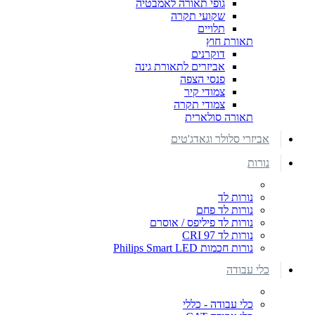
גופי תאורה לאמבטיה
שקועי תקרה
תלויים
תאורת חוץ
דוקרנים
אביזרים לתאורת גינה
פנסי הצפה
צמודי קיר
צמודי תקרה
תאורה סולארית
אביזרי סלולר וגאדג'טים
נורות
נורות לד
נורות לד פחם
נורות לד פיליפס / אוסרם
נורות לד CRI 97
נורות חכמות Philips Smart LED
כלי עבודה
כלי עבודה - כללי