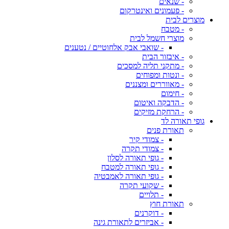
- שנאים
- פעמונים ואינטרקום
מוצרים לבית
- מטבח
מוצרי חשמל לבית
- שואבי אבק אלחוטיים / נטענים
- איבזור הבית
- מתקני תליה למסכים
- ונטות ומפוחים
- מאווררים ומצננים
- חימום
- הדבקה ואיטום
- הרחקת מזיקים
גופי תאורה לד
תאורת פנים
- צמודי קיר
- צמודי תקרה
- גופי תאורה לסלון
- גופי תאורה למטבח
- גופי תאורה לאמבטיה
- שקועי תקרה
- תלויים
תאורת חוץ
- דוקרנים
- אביזרים לתאורת גינה