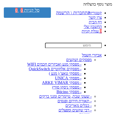
מוצר נוסף בהצלחה
סל קניות
0
0
התחברות \ הרשמה
קטגוריות
צרו קשר
דף הבית
החשבון שלי
0
עגלת קניות
אביזרי חשמל
מפסקים ושקעים
- מפסקי מגע ואביזרים חכמים WIFI
- מפסקים אלחוטיים QuickSwitch
- מפסקי טאצ' ( מגע )
- מפסקי UNICA
- מפסקי ARKE VIMAR
- מפסקי ניסקו סוויץ
- מפסקי Bticino
- שעוני שבת, טיימרים ומגני ברקים
- תאורת חירום ופנסים
- כבלים מאריכים
- רבי שקעים ומפצלים