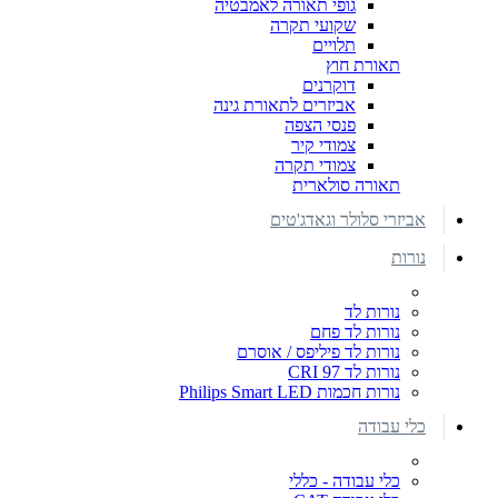
גופי תאורה לאמבטיה
שקועי תקרה
תלויים
תאורת חוץ
דוקרנים
אביזרים לתאורת גינה
פנסי הצפה
צמודי קיר
צמודי תקרה
תאורה סולארית
אביזרי סלולר וגאדג'טים
נורות
נורות לד
נורות לד פחם
נורות לד פיליפס / אוסרם
נורות לד CRI 97
נורות חכמות Philips Smart LED
כלי עבודה
כלי עבודה - כללי