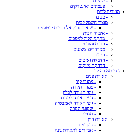
- שנאים
- פעמונים ואינטרקום
מוצרים לבית
- מטבח
מוצרי חשמל לבית
- שואבי אבק אלחוטיים / נטענים
- איבזור הבית
- מתקני תליה למסכים
- ונטות ומפוחים
- מאווררים ומצננים
- חימום
- הדבקה ואיטום
- הרחקת מזיקים
גופי תאורה לד
תאורת פנים
- צמודי קיר
- צמודי תקרה
- גופי תאורה לסלון
- גופי תאורה למטבח
- גופי תאורה לאמבטיה
- שקועי תקרה
- תלויים
תאורת חוץ
- דוקרנים
- אביזרים לתאורת גינה