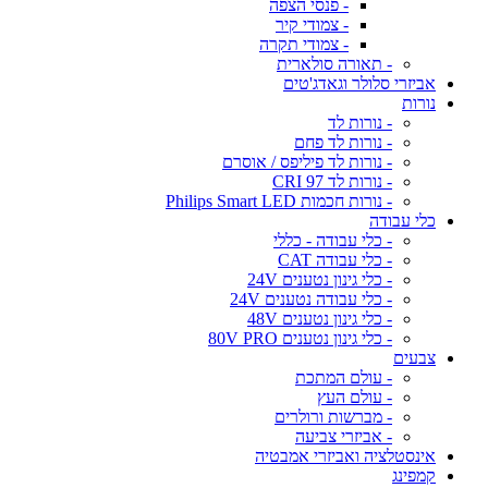
- פנסי הצפה
- צמודי קיר
- צמודי תקרה
- תאורה סולארית
אביזרי סלולר וגאדג'טים
נורות
- נורות לד
- נורות לד פחם
- נורות לד פיליפס / אוסרם
- נורות לד CRI 97
- נורות חכמות Philips Smart LED
כלי עבודה
- כלי עבודה - כללי
- כלי עבודה CAT
- כלי גינון נטענים 24V
- כלי עבודה נטענים 24V
- כלי גינון נטענים 48V
- כלי גינון נטענים 80V PRO
צבעים
- עולם המתכת
- עולם העץ
- מברשות ורולרים
- אביזרי צביעה
אינסטלציה ואביזרי אמבטיה
קמפינג