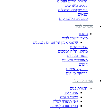
תאורת חירום ופנסים
כבלים מאריכים
רבי שקעים ומפצלים
שנאים
פעמונים ואינטרקום
מוצרים לבית
מטבח
מוצרי חשמל לבית
שואבי אבק אלחוטיים / נטענים
איבזור הבית
מתקני תליה למסכים
ונטות ומפוחים
מאווררים ומצננים
חימום
הדבקה ואיטום
הרחקת מזיקים
גופי תאורה לד
תאורת פנים
צמודי קיר
צמודי תקרה
גופי תאורה לסלון
גופי תאורה למטבח