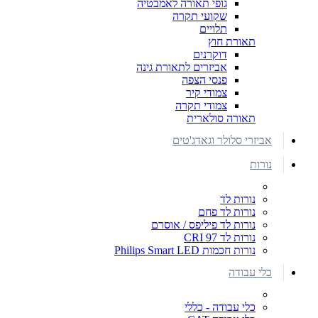
גופי תאורה לאמבטיה
שקועי תקרה
תלויים
תאורת חוץ
דוקרנים
אביזרים לתאורת גינה
פנסי הצפה
צמודי קיר
צמודי תקרה
תאורה סולארית
אביזרי סלולר וגאדג'טים
נורות
נורות לד
נורות לד פחם
נורות לד פיליפס / אוסרם
נורות לד CRI 97
נורות חכמות Philips Smart LED
כלי עבודה
כלי עבודה - כללי