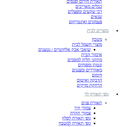
תאורת חירום ופנסים
כבלים מאריכים
רבי שקעים ומפצלים
שנאים
פעמונים ואינטרקום
מוצרים לבית
מטבח
מוצרי חשמל לבית
שואבי אבק אלחוטיים / נטענים
איבזור הבית
מתקני תליה למסכים
ונטות ומפוחים
מאווררים ומצננים
חימום
הדבקה ואיטום
הרחקת מזיקים
גופי תאורה לד
תאורת פנים
צמודי קיר
צמודי תקרה
גופי תאורה לסלון
גופי תאורה למטבח