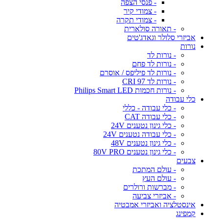
- פנסי הצפה
- צמודי קיר
- צמודי תקרה
- תאורה סולארית
אביזרי סלולר וגאדג'טים
נורות
- נורות לד
- נורות לד פחם
- נורות לד פיליפס / אוסרם
- נורות לד CRI 97
- נורות חכמות Philips Smart LED
כלי עבודה
- כלי עבודה - כללי
- כלי עבודה CAT
- כלי גינון נטענים 24V
- כלי עבודה נטענים 24V
- כלי גינון נטענים 48V
- כלי גינון נטענים 80V PRO
צבעים
- עולם המתכת
- עולם העץ
- מברשות ורולרים
- אביזרי צביעה
אינסטלציה ואביזרי אמבטיה
קמפינג