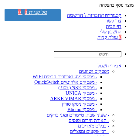
מוצר נוסף בהצלחה
סל קניות
0
0
התחברות \ הרשמה
קטגוריות
צרו קשר
דף הבית
החשבון שלי
0
עגלת קניות
אביזרי חשמל
מפסקים ושקעים
- מפסקי מגע ואביזרים חכמים WIFI
- מפסקים אלחוטיים QuickSwitch
- מפסקי טאצ' ( מגע )
- מפסקי UNICA
- מפסקי ARKE VIMAR
- מפסקי ניסקו סוויץ
- מפסקי Bticino
- שעוני שבת, טיימרים ומגני ברקים
- תאורת חירום ופנסים
- כבלים מאריכים
- רבי שקעים ומפצלים