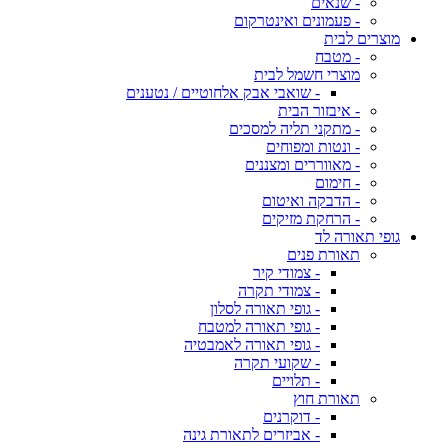
- שנאים
- פעמונים ואינטרקום
מוצרים לבית
- מטבח
מוצרי חשמל לבית
- שואבי אבק אלחוטיים / נטענים
- איבזור הבית
- מתקני תליה למסכים
- ונטות ומפוחים
- מאווררים ומצננים
- חימום
- הדבקה ואיטום
- הרחקת מזיקים
גופי תאורה לד
תאורת פנים
- צמודי קיר
- צמודי תקרה
- גופי תאורה לסלון
- גופי תאורה למטבח
- גופי תאורה לאמבטיה
- שקועי תקרה
- תלויים
תאורת חוץ
- דוקרנים
- אביזרים לתאורת גינה