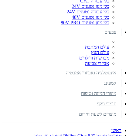
כלי עבודה CAT
כלי גינון נטענים 24V
כלי עבודה נטענים 24V
כלי גינון נטענים 48V
כלי גינון נטענים 80V PRO
צבעים
עולם המתכת
עולם העץ
מברשות ורולרים
אביזרי צביעה
אינסטלציה ואביזרי אמבטיה
קמפינג
מוצרי הגיינה וטיפוח
חומרי ניקוי
מוצרים לשעת חירום
ראשי
מאוורר תקרה "52 Philips Civx שחור / עץ כהה