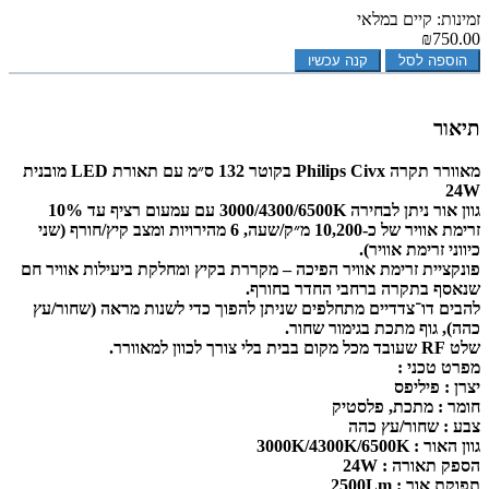
זמינות: קיים במלאי
₪750.00
הוספה לסל
קנה עכשיו
תיאור
מאוורר תקרה Philips Civx בקוטר 132 ס״מ עם תאורת LED מובנית
24W
גוון אור ניתן לבחירה 3000/4300/6500K עם עמעום רציף עד 10%
זרימת אוויר של כ-10,200 מ״ק/שעה, 6 מהירויות ומצב קיץ/חורף (שני
כיווני זרימת אוויר).
פונקציית זרימת אוויר הפיכה – מקררת בקיץ ומחלקת ביעילות אוויר חם
שנאסף בתקרה ברחבי החדר בחורף.
להבים דו־צדדיים מתחלפים שניתן להפוך כדי לשנות מראה (שחור/עץ
כהה), גוף מתכת בגימור שחור.
שלט RF שעובד מכל מקום בבית בלי צורך לכוון למאוורר.
מפרט טכני :
יצרן : פיליפס
חומר : מתכת, פלסטיק
צבע : שחור/עץ כהה
גוון האור : 3000K/4300K/6500K
הספק תאורה
:
24W
תפוקת אור : 2500Lm