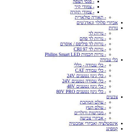
- פנסי הצפה
- צמודי קיר
- צמודי תקרה
- תאורה סולארית
אביזרי סלולר וגאדג'טים
נורות
- נורות לד
- נורות לד פחם
- נורות לד פיליפס / אוסרם
- נורות לד CRI 97
- נורות חכמות Philips Smart LED
כלי עבודה
- כלי עבודה - כללי
- כלי עבודה CAT
- כלי גינון נטענים 24V
- כלי עבודה נטענים 24V
- כלי גינון נטענים 48V
- כלי גינון נטענים 80V PRO
צבעים
- עולם המתכת
- עולם העץ
- מברשות ורולרים
- אביזרי צביעה
אינסטלציה ואביזרי אמבטיה
קמפינג