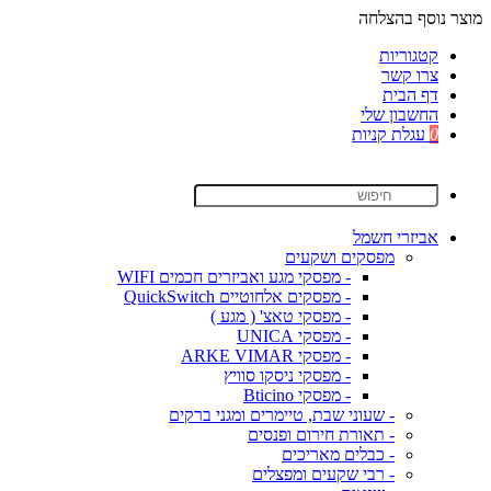
מוצר נוסף בהצלחה
קטגוריות
צרו קשר
דף הבית
החשבון שלי
0
עגלת קניות
אביזרי חשמל
מפסקים ושקעים
- מפסקי מגע ואביזרים חכמים WIFI
- מפסקים אלחוטיים QuickSwitch
- מפסקי טאצ' ( מגע )
- מפסקי UNICA
- מפסקי ARKE VIMAR
- מפסקי ניסקו סוויץ
- מפסקי Bticino
- שעוני שבת, טיימרים ומגני ברקים
- תאורת חירום ופנסים
- כבלים מאריכים
- רבי שקעים ומפצלים