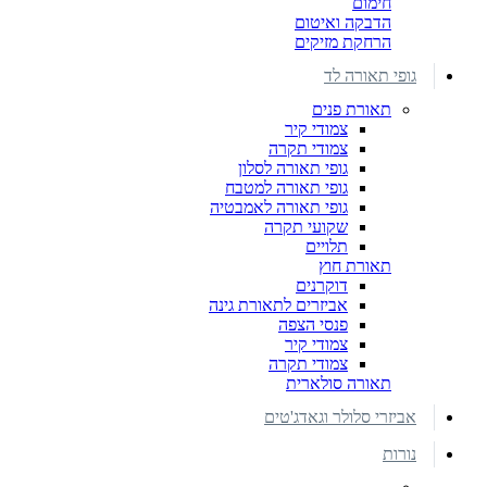
חימום
הדבקה ואיטום
הרחקת מזיקים
גופי תאורה לד
תאורת פנים
צמודי קיר
צמודי תקרה
גופי תאורה לסלון
גופי תאורה למטבח
גופי תאורה לאמבטיה
שקועי תקרה
תלויים
תאורת חוץ
דוקרנים
אביזרים לתאורת גינה
פנסי הצפה
צמודי קיר
צמודי תקרה
תאורה סולארית
אביזרי סלולר וגאדג'טים
נורות