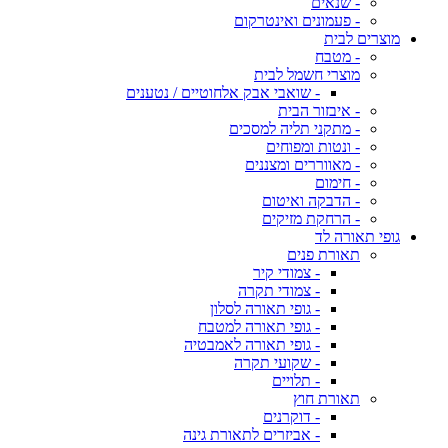
- שנאים
- פעמונים ואינטרקום
מוצרים לבית
- מטבח
מוצרי חשמל לבית
- שואבי אבק אלחוטיים / נטענים
- איבזור הבית
- מתקני תליה למסכים
- ונטות ומפוחים
- מאווררים ומצננים
- חימום
- הדבקה ואיטום
- הרחקת מזיקים
גופי תאורה לד
תאורת פנים
- צמודי קיר
- צמודי תקרה
- גופי תאורה לסלון
- גופי תאורה למטבח
- גופי תאורה לאמבטיה
- שקועי תקרה
- תלויים
תאורת חוץ
- דוקרנים
- אביזרים לתאורת גינה