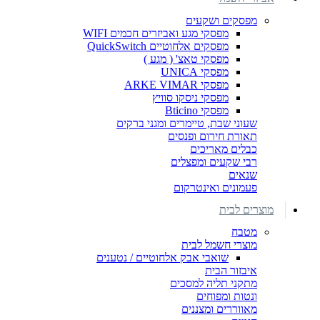
מפסקים ושקעים
מפסקי מגע ואביזרים חכמים WIFI
מפסקים אלחוטיים QuickSwitch
מפסקי טאצ' ( מגע )
מפסקי UNICA
מפסקי ARKE VIMAR
מפסקי ניסקו סוויץ
מפסקי Bticino
שעוני שבת, טיימרים ומגני ברקים
תאורת חירום ופנסים
כבלים מאריכים
רבי שקעים ומפצלים
שנאים
פעמונים ואינטרקום
מוצרים לבית
מטבח
מוצרי חשמל לבית
שואבי אבק אלחוטיים / נטענים
איבזור הבית
מתקני תליה למסכים
ונטות ומפוחים
מאווררים ומצננים