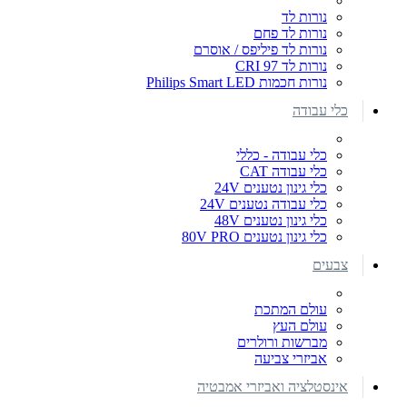
נורות לד
נורות לד פחם
נורות לד פיליפס / אוסרם
נורות לד CRI 97
נורות חכמות Philips Smart LED
כלי עבודה
כלי עבודה - כללי
כלי עבודה CAT
כלי גינון נטענים 24V
כלי עבודה נטענים 24V
כלי גינון נטענים 48V
כלי גינון נטענים 80V PRO
צבעים
עולם המתכת
עולם העץ
מברשות ורולרים
אביזרי צביעה
אינסטלציה ואביזרי אמבטיה