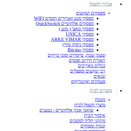
אביזרי חשמל
מפסקים ושקעים
מפסקי מגע ואביזרים חכמים WIFI
מפסקים אלחוטיים QuickSwitch
מפסקי טאצ' ( מגע )
מפסקי UNICA
מפסקי ARKE VIMAR
מפסקי ניסקו סוויץ
מפסקי Bticino
שעוני שבת, טיימרים ומגני ברקים
תאורת חירום ופנסים
כבלים מאריכים
רבי שקעים ומפצלים
שנאים
פעמונים ואינטרקום
מוצרים לבית
מטבח
מוצרי חשמל לבית
שואבי אבק אלחוטיים / נטענים
איבזור הבית
מתקני תליה למסכים
ונטות ומפוחים