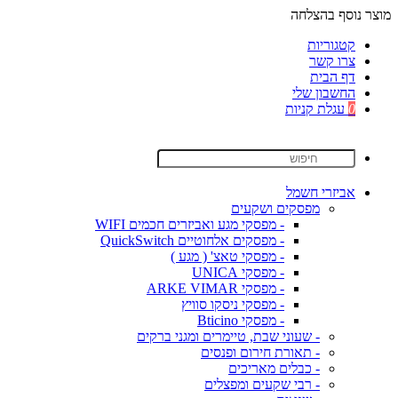
מוצר נוסף בהצלחה
קטגוריות
צרו קשר
דף הבית
החשבון שלי
0
עגלת קניות
אביזרי חשמל
מפסקים ושקעים
- מפסקי מגע ואביזרים חכמים WIFI
- מפסקים אלחוטיים QuickSwitch
- מפסקי טאצ' ( מגע )
- מפסקי UNICA
- מפסקי ARKE VIMAR
- מפסקי ניסקו סוויץ
- מפסקי Bticino
- שעוני שבת, טיימרים ומגני ברקים
- תאורת חירום ופנסים
- כבלים מאריכים
- רבי שקעים ומפצלים