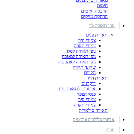
מאווררים ומצננים
חימום
הדבקה ואיטום
הרחקת מזיקים
גופי תאורה לד
תאורת פנים
צמודי קיר
צמודי תקרה
גופי תאורה לסלון
גופי תאורה למטבח
גופי תאורה לאמבטיה
שקועי תקרה
תלויים
תאורת חוץ
דוקרנים
אביזרים לתאורת גינה
פנסי הצפה
צמודי קיר
צמודי תקרה
תאורה סולארית
אביזרי סלולר וגאדג'טים
נורות