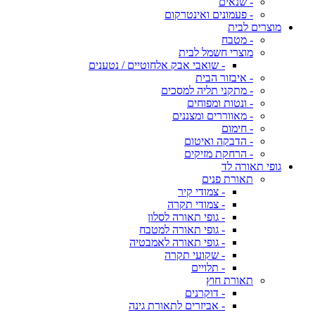
- שנאים
- פעמונים ואינטרקום
מוצרים לבית
- מטבח
מוצרי חשמל לבית
- שואבי אבק אלחוטיים / נטענים
- איבזור הבית
- מתקני תליה למסכים
- ונטות ומפוחים
- מאווררים ומצננים
- חימום
- הדבקה ואיטום
- הרחקת מזיקים
גופי תאורה לד
תאורת פנים
- צמודי קיר
- צמודי תקרה
- גופי תאורה לסלון
- גופי תאורה למטבח
- גופי תאורה לאמבטיה
- שקועי תקרה
- תלויים
תאורת חוץ
- דוקרנים
- אביזרים לתאורת גינה