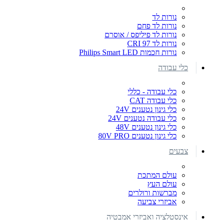
נורות לד
נורות לד פחם
נורות לד פיליפס / אוסרם
נורות לד CRI 97
נורות חכמות Philips Smart LED
כלי עבודה
כלי עבודה - כללי
כלי עבודה CAT
כלי גינון נטענים 24V
כלי עבודה נטענים 24V
כלי גינון נטענים 48V
כלי גינון נטענים 80V PRO
צבעים
עולם המתכת
עולם העץ
מברשות ורולרים
אביזרי צביעה
אינסטלציה ואביזרי אמבטיה