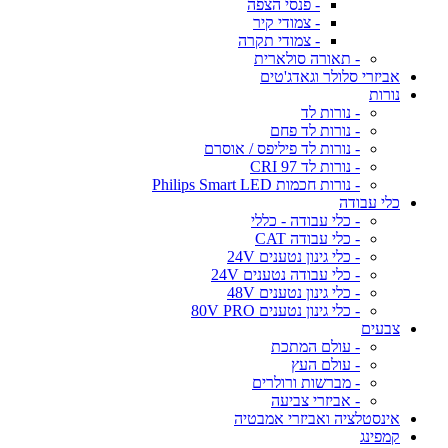
- פנסי הצפה
- צמודי קיר
- צמודי תקרה
- תאורה סולארית
אביזרי סלולר וגאדג'טים
נורות
- נורות לד
- נורות לד פחם
- נורות לד פיליפס / אוסרם
- נורות לד CRI 97
- נורות חכמות Philips Smart LED
כלי עבודה
- כלי עבודה - כללי
- כלי עבודה CAT
- כלי גינון נטענים 24V
- כלי עבודה נטענים 24V
- כלי גינון נטענים 48V
- כלי גינון נטענים 80V PRO
צבעים
- עולם המתכת
- עולם העץ
- מברשות ורולרים
- אביזרי צביעה
אינסטלציה ואביזרי אמבטיה
קמפינג