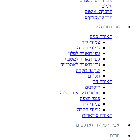
מאווררים ומצננים
חימום
הדבקה ואיטום
הרחקת מזיקים
גופי תאורה לד
תאורת פנים
צמודי קיר
צמודי תקרה
גופי תאורה לסלון
גופי תאורה למטבח
גופי תאורה לאמבטיה
שקועי תקרה
תלויים
תאורת חוץ
דוקרנים
אביזרים לתאורת גינה
פנסי הצפה
צמודי קיר
צמודי תקרה
תאורה סולארית
אביזרי סלולר וגאדג'טים
נורות