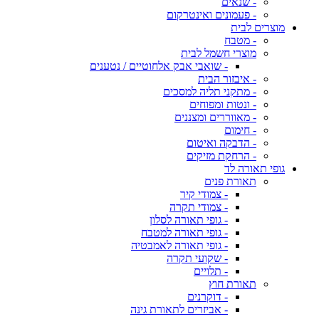
- שנאים
- פעמונים ואינטרקום
מוצרים לבית
- מטבח
מוצרי חשמל לבית
- שואבי אבק אלחוטיים / נטענים
- איבזור הבית
- מתקני תליה למסכים
- ונטות ומפוחים
- מאווררים ומצננים
- חימום
- הדבקה ואיטום
- הרחקת מזיקים
גופי תאורה לד
תאורת פנים
- צמודי קיר
- צמודי תקרה
- גופי תאורה לסלון
- גופי תאורה למטבח
- גופי תאורה לאמבטיה
- שקועי תקרה
- תלויים
תאורת חוץ
- דוקרנים
- אביזרים לתאורת גינה