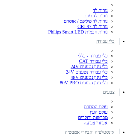
נורות לד
נורות לד פחם
נורות לד פיליפס / אוסרם
נורות לד CRI 97
נורות חכמות Philips Smart LED
כלי עבודה
כלי עבודה - כללי
כלי עבודה CAT
כלי גינון נטענים 24V
כלי עבודה נטענים 24V
כלי גינון נטענים 48V
כלי גינון נטענים 80V PRO
צבעים
עולם המתכת
עולם העץ
מברשות ורולרים
אביזרי צביעה
אינסטלציה ואביזרי אמבטיה