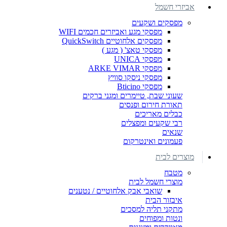
אביזרי חשמל
מפסקים ושקעים
מפסקי מגע ואביזרים חכמים WIFI
מפסקים אלחוטיים QuickSwitch
מפסקי טאצ' ( מגע )
מפסקי UNICA
מפסקי ARKE VIMAR
מפסקי ניסקו סוויץ
מפסקי Bticino
שעוני שבת, טיימרים ומגני ברקים
תאורת חירום ופנסים
כבלים מאריכים
רבי שקעים ומפצלים
שנאים
פעמונים ואינטרקום
מוצרים לבית
מטבח
מוצרי חשמל לבית
שואבי אבק אלחוטיים / נטענים
איבזור הבית
מתקני תליה למסכים
ונטות ומפוחים