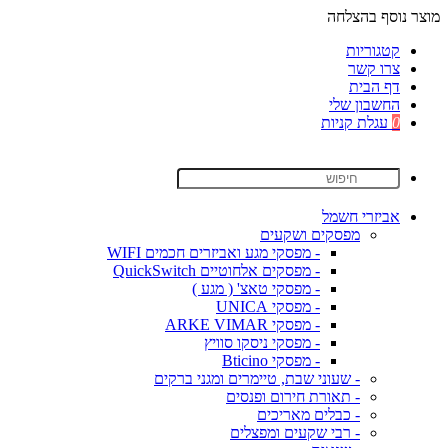
מוצר נוסף בהצלחה
קטגוריות
צרו קשר
דף הבית
החשבון שלי
0
עגלת קניות
אביזרי חשמל
מפסקים ושקעים
- מפסקי מגע ואביזרים חכמים WIFI
- מפסקים אלחוטיים QuickSwitch
- מפסקי טאצ' ( מגע )
- מפסקי UNICA
- מפסקי ARKE VIMAR
- מפסקי ניסקו סוויץ
- מפסקי Bticino
- שעוני שבת, טיימרים ומגני ברקים
- תאורת חירום ופנסים
- כבלים מאריכים
- רבי שקעים ומפצלים