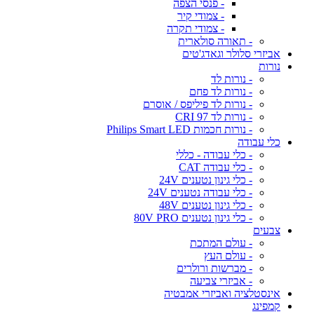
- פנסי הצפה
- צמודי קיר
- צמודי תקרה
- תאורה סולארית
אביזרי סלולר וגאדג'טים
נורות
- נורות לד
- נורות לד פחם
- נורות לד פיליפס / אוסרם
- נורות לד CRI 97
- נורות חכמות Philips Smart LED
כלי עבודה
- כלי עבודה - כללי
- כלי עבודה CAT
- כלי גינון נטענים 24V
- כלי עבודה נטענים 24V
- כלי גינון נטענים 48V
- כלי גינון נטענים 80V PRO
צבעים
- עולם המתכת
- עולם העץ
- מברשות ורולרים
- אביזרי צביעה
אינסטלציה ואביזרי אמבטיה
קמפינג