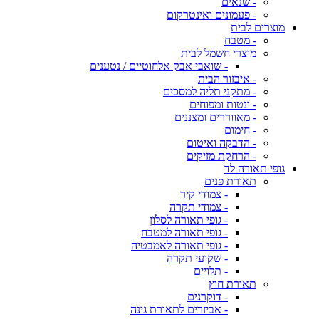
- שנאים
- פעמונים ואינטרקום
מוצרים לבית
- מטבח
מוצרי חשמל לבית
- שואבי אבק אלחוטיים / נטענים
- איבזור הבית
- מתקני תליה למסכים
- ונטות ומפוחים
- מאווררים ומצננים
- חימום
- הדבקה ואיטום
- הרחקת מזיקים
גופי תאורה לד
תאורת פנים
- צמודי קיר
- צמודי תקרה
- גופי תאורה לסלון
- גופי תאורה למטבח
- גופי תאורה לאמבטיה
- שקועי תקרה
- תלויים
תאורת חוץ
- דוקרנים
- אביזרים לתאורת גינה