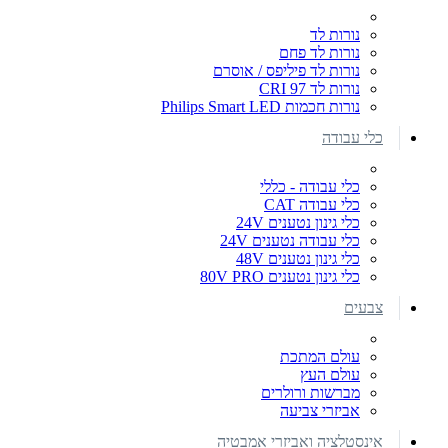
נורות לד
נורות לד פחם
נורות לד פיליפס / אוסרם
נורות לד CRI 97
נורות חכמות Philips Smart LED
כלי עבודה
כלי עבודה - כללי
כלי עבודה CAT
כלי גינון נטענים 24V
כלי עבודה נטענים 24V
כלי גינון נטענים 48V
כלי גינון נטענים 80V PRO
צבעים
עולם המתכת
עולם העץ
מברשות ורולרים
אביזרי צביעה
אינסטלציה ואביזרי אמבטיה