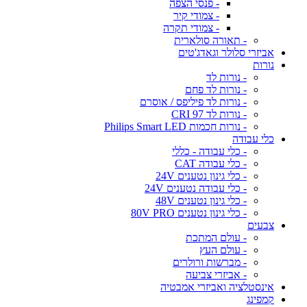
- פנסי הצפה
- צמודי קיר
- צמודי תקרה
- תאורה סולארית
אביזרי סלולר וגאדג'טים
נורות
- נורות לד
- נורות לד פחם
- נורות לד פיליפס / אוסרם
- נורות לד CRI 97
- נורות חכמות Philips Smart LED
כלי עבודה
- כלי עבודה - כללי
- כלי עבודה CAT
- כלי גינון נטענים 24V
- כלי עבודה נטענים 24V
- כלי גינון נטענים 48V
- כלי גינון נטענים 80V PRO
צבעים
- עולם המתכת
- עולם העץ
- מברשות ורולרים
- אביזרי צביעה
אינסטלציה ואביזרי אמבטיה
קמפינג