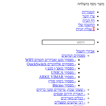
מוצר נוסף בהצלחה
קטגוריות
צרו קשר
דף הבית
החשבון שלי
0
עגלת קניות
אביזרי חשמל
מפסקים ושקעים
- מפסקי מגע ואביזרים חכמים WIFI
- מפסקים אלחוטיים QuickSwitch
- מפסקי טאצ' ( מגע )
- מפסקי UNICA
- מפסקי ARKE VIMAR
- מפסקי ניסקו סוויץ
- מפסקי Bticino
- שעוני שבת, טיימרים ומגני ברקים
- תאורת חירום ופנסים
- כבלים מאריכים
- רבי שקעים ומפצלים