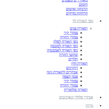
מאווררים ומצננים
חימום
הדבקה ואיטום
הרחקת מזיקים
גופי תאורה לד
תאורת פנים
צמודי קיר
צמודי תקרה
גופי תאורה לסלון
גופי תאורה למטבח
גופי תאורה לאמבטיה
שקועי תקרה
תלויים
תאורת חוץ
דוקרנים
אביזרים לתאורת גינה
פנסי הצפה
צמודי קיר
צמודי תקרה
תאורה סולארית
אביזרי סלולר וגאדג'טים
נורות