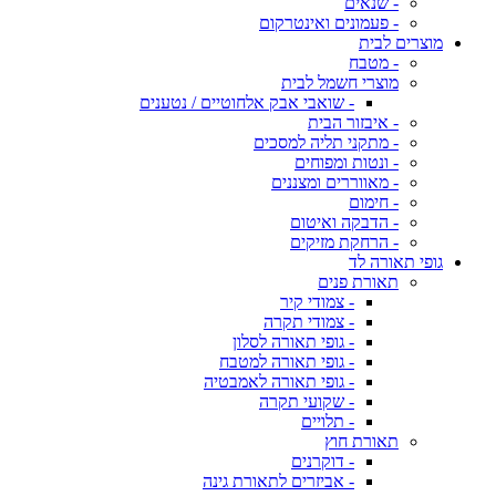
- שנאים
- פעמונים ואינטרקום
מוצרים לבית
- מטבח
מוצרי חשמל לבית
- שואבי אבק אלחוטיים / נטענים
- איבזור הבית
- מתקני תליה למסכים
- ונטות ומפוחים
- מאווררים ומצננים
- חימום
- הדבקה ואיטום
- הרחקת מזיקים
גופי תאורה לד
תאורת פנים
- צמודי קיר
- צמודי תקרה
- גופי תאורה לסלון
- גופי תאורה למטבח
- גופי תאורה לאמבטיה
- שקועי תקרה
- תלויים
תאורת חוץ
- דוקרנים
- אביזרים לתאורת גינה