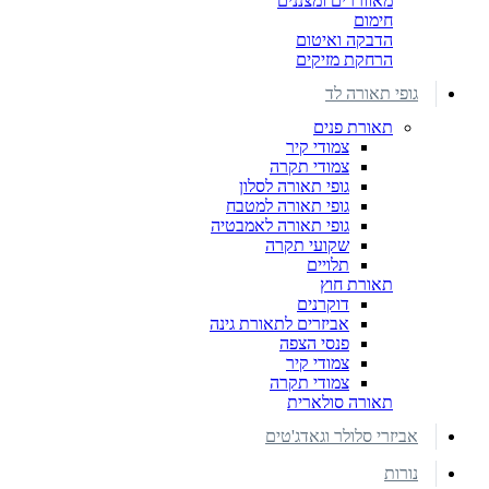
מאווררים ומצננים
חימום
הדבקה ואיטום
הרחקת מזיקים
גופי תאורה לד
תאורת פנים
צמודי קיר
צמודי תקרה
גופי תאורה לסלון
גופי תאורה למטבח
גופי תאורה לאמבטיה
שקועי תקרה
תלויים
תאורת חוץ
דוקרנים
אביזרים לתאורת גינה
פנסי הצפה
צמודי קיר
צמודי תקרה
תאורה סולארית
אביזרי סלולר וגאדג'טים
נורות