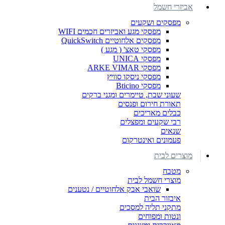
אביזרי חשמל
מפסקים ושקעים
מפסקי מגע ואביזרים חכמים WIFI
מפסקים אלחוטיים QuickSwitch
מפסקי טאצ' ( מגע )
מפסקי UNICA
מפסקי ARKE VIMAR
מפסקי ניסקו סוויץ
מפסקי Bticino
שעוני שבת, טיימרים ומגני ברקים
תאורת חירום ופנסים
כבלים מאריכים
רבי שקעים ומפצלים
שנאים
פעמונים ואינטרקום
מוצרים לבית
מטבח
מוצרי חשמל לבית
שואבי אבק אלחוטיים / נטענים
איבזור הבית
מתקני תליה למסכים
ונטות ומפוחים