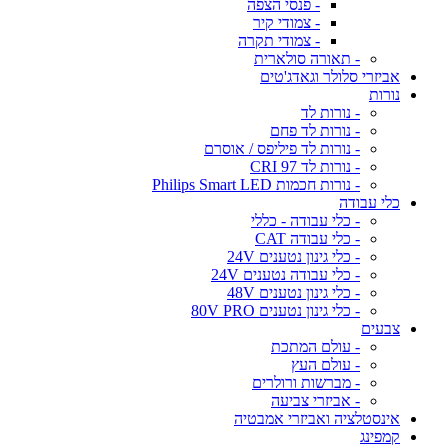
- פנסי הצפה
- צמודי קיר
- צמודי תקרה
- תאורה סולארית
אביזרי סלולר וגאדג'טים
נורות
- נורות לד
- נורות לד פחם
- נורות לד פיליפס / אוסרם
- נורות לד CRI 97
- נורות חכמות Philips Smart LED
כלי עבודה
- כלי עבודה - כללי
- כלי עבודה CAT
- כלי גינון נטענים 24V
- כלי עבודה נטענים 24V
- כלי גינון נטענים 48V
- כלי גינון נטענים 80V PRO
צבעים
- עולם המתכת
- עולם העץ
- מברשות ורולרים
- אביזרי צביעה
אינסטלציה ואביזרי אמבטיה
קמפינג