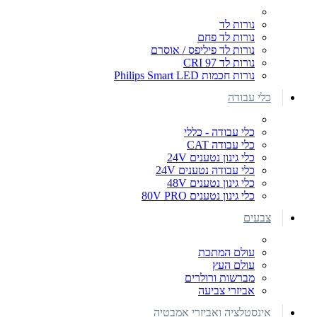
נורות לד
נורות לד פחם
נורות לד פיליפס / אוסרם
נורות לד CRI 97
נורות חכמות Philips Smart LED
כלי עבודה
כלי עבודה - כללי
כלי עבודה CAT
כלי גינון נטענים 24V
כלי עבודה נטענים 24V
כלי גינון נטענים 48V
כלי גינון נטענים 80V PRO
צבעים
עולם המתכת
עולם העץ
מברשות ורולרים
אביזרי צביעה
אינסטלציה ואביזרי אמבטיה