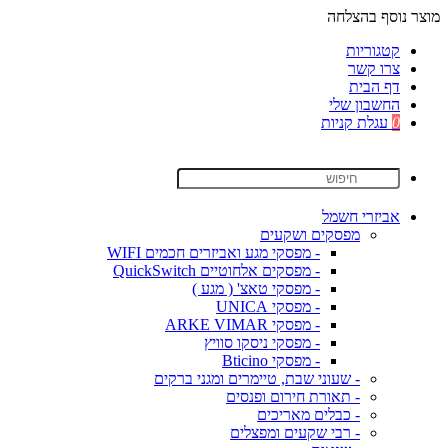
מוצר נוסף בהצלחה
קטגוריות
צרו קשר
דף הבית
החשבון שלי
0
עגלת קניות
אביזרי חשמל
מפסקים ושקעים
- מפסקי מגע ואביזרים חכמים WIFI
- מפסקים אלחוטיים QuickSwitch
- מפסקי טאצ' ( מגע )
- מפסקי UNICA
- מפסקי ARKE VIMAR
- מפסקי ניסקו סוויץ
- מפסקי Bticino
- שעוני שבת, טיימרים ומגני ברקים
- תאורת חירום ופנסים
- כבלים מאריכים
- רבי שקעים ומפצלים