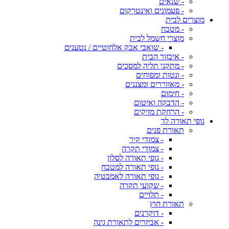
- שנאים
- פעמונים ואינטרקום
מוצרים לבית
- מטבח
מוצרי חשמל לבית
- שואבי אבק אלחוטיים / נטענים
- איבזור הבית
- מתקני תליה למסכים
- ונטות ומפוחים
- מאווררים ומצננים
- חימום
- הדבקה ואיטום
- הרחקת מזיקים
גופי תאורה לד
תאורת פנים
- צמודי קיר
- צמודי תקרה
- גופי תאורה לסלון
- גופי תאורה למטבח
- גופי תאורה לאמבטיה
- שקועי תקרה
- תלויים
תאורת חוץ
- דוקרנים
- אביזרים לתאורת גינה