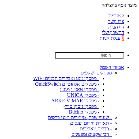
מוצר נוסף בהצלחה
קטגוריות
צרו קשר
דף הבית
החשבון שלי
0
עגלת קניות
אביזרי חשמל
מפסקים ושקעים
- מפסקי מגע ואביזרים חכמים WIFI
- מפסקים אלחוטיים QuickSwitch
- מפסקי טאצ' ( מגע )
- מפסקי UNICA
- מפסקי ARKE VIMAR
- מפסקי ניסקו סוויץ
- מפסקי Bticino
- שעוני שבת, טיימרים ומגני ברקים
- תאורת חירום ופנסים
- כבלים מאריכים
- רבי שקעים ומפצלים