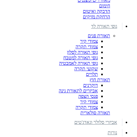
מאווררים ומצננים
חימום
הדבקה ואיטום
הרחקת מזיקים
גופי תאורה לד
תאורת פנים
צמודי קיר
צמודי תקרה
גופי תאורה לסלון
גופי תאורה למטבח
גופי תאורה לאמבטיה
שקועי תקרה
תלויים
תאורת חוץ
דוקרנים
אביזרים לתאורת גינה
פנסי הצפה
צמודי קיר
צמודי תקרה
תאורה סולארית
אביזרי סלולר וגאדג'טים
נורות