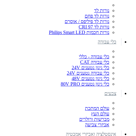
נורות לד
נורות לד פחם
נורות לד פיליפס / אוסרם
נורות לד CRI 97
נורות חכמות Philips Smart LED
כלי עבודה
כלי עבודה - כללי
כלי עבודה CAT
כלי גינון נטענים 24V
כלי עבודה נטענים 24V
כלי גינון נטענים 48V
כלי גינון נטענים 80V PRO
צבעים
עולם המתכת
עולם העץ
מברשות ורולרים
אביזרי צביעה
אינסטלציה ואביזרי אמבטיה