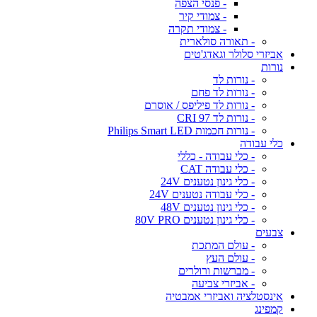
- פנסי הצפה
- צמודי קיר
- צמודי תקרה
- תאורה סולארית
אביזרי סלולר וגאדג'טים
נורות
- נורות לד
- נורות לד פחם
- נורות לד פיליפס / אוסרם
- נורות לד CRI 97
- נורות חכמות Philips Smart LED
כלי עבודה
- כלי עבודה - כללי
- כלי עבודה CAT
- כלי גינון נטענים 24V
- כלי עבודה נטענים 24V
- כלי גינון נטענים 48V
- כלי גינון נטענים 80V PRO
צבעים
- עולם המתכת
- עולם העץ
- מברשות ורולרים
- אביזרי צביעה
אינסטלציה ואביזרי אמבטיה
קמפינג