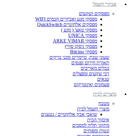
אביזרי חשמל
מפסקים ושקעים
מפסקי מגע ואביזרים חכמים WIFI
מפסקים אלחוטיים QuickSwitch
מפסקי טאצ' ( מגע )
מפסקי UNICA
מפסקי ARKE VIMAR
מפסקי ניסקו סוויץ
מפסקי Bticino
שעוני שבת, טיימרים ומגני ברקים
תאורת חירום ופנסים
כבלים מאריכים
רבי שקעים ומפצלים
שנאים
פעמונים ואינטרקום
מוצרים לבית
מטבח
מוצרי חשמל לבית
שואבי אבק אלחוטיים / נטענים
איבזור הבית
מתקני תליה למסכים
ונטות ומפוחים