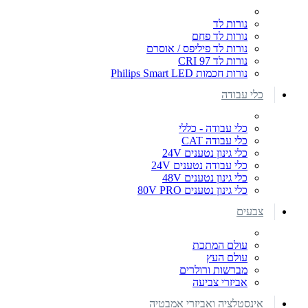
נורות לד
נורות לד פחם
נורות לד פיליפס / אוסרם
נורות לד CRI 97
נורות חכמות Philips Smart LED
כלי עבודה
כלי עבודה - כללי
כלי עבודה CAT
כלי גינון נטענים 24V
כלי עבודה נטענים 24V
כלי גינון נטענים 48V
כלי גינון נטענים 80V PRO
צבעים
עולם המתכת
עולם העץ
מברשות ורולרים
אביזרי צביעה
אינסטלציה ואביזרי אמבטיה