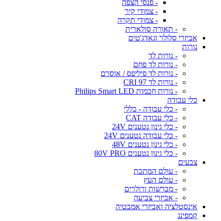
- פנסי הצפה
- צמודי קיר
- צמודי תקרה
- תאורה סולארית
אביזרי סלולר וגאדג'טים
נורות
- נורות לד
- נורות לד פחם
- נורות לד פיליפס / אוסרם
- נורות לד CRI 97
- נורות חכמות Philips Smart LED
כלי עבודה
- כלי עבודה - כללי
- כלי עבודה CAT
- כלי גינון נטענים 24V
- כלי עבודה נטענים 24V
- כלי גינון נטענים 48V
- כלי גינון נטענים 80V PRO
צבעים
- עולם המתכת
- עולם העץ
- מברשות ורולרים
- אביזרי צביעה
אינסטלציה ואביזרי אמבטיה
קמפינג