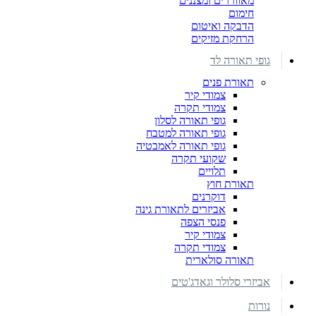
מאווררים ומצננים
חימום
הדבקה ואיטום
הרחקת מזיקים
גופי תאורה לד
תאורת פנים
צמודי קיר
צמודי תקרה
גופי תאורה לסלון
גופי תאורה למטבח
גופי תאורה לאמבטיה
שקועי תקרה
תלויים
תאורת חוץ
דוקרנים
אביזרים לתאורת גינה
פנסי הצפה
צמודי קיר
צמודי תקרה
תאורה סולארית
אביזרי סלולר וגאדג'טים
נורות