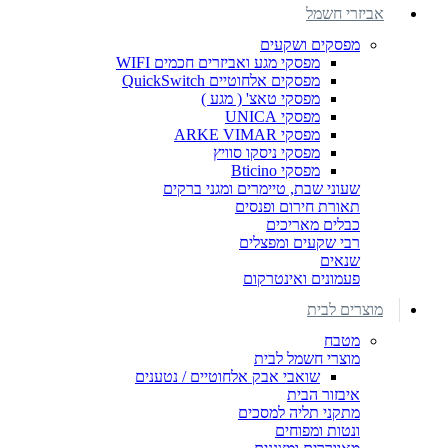
אביזרי חשמל
מפסקים ושקעים
מפסקי מגע ואביזרים חכמים WIFI
מפסקים אלחוטיים QuickSwitch
מפסקי טאצ' ( מגע )
מפסקי UNICA
מפסקי ARKE VIMAR
מפסקי ניסקו סוויץ
מפסקי Bticino
שעוני שבת, טיימרים ומגני ברקים
תאורת חירום ופנסים
כבלים מאריכים
רבי שקעים ומפצלים
שנאים
פעמונים ואינטרקום
מוצרים לבית
מטבח
מוצרי חשמל לבית
שואבי אבק אלחוטיים / נטענים
איבזור הבית
מתקני תליה למסכים
ונטות ומפוחים