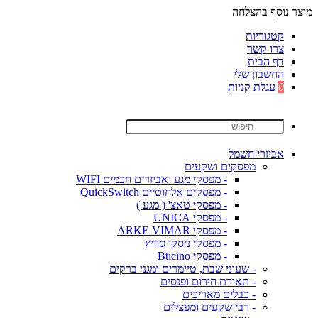
מוצר נוסף בהצלחה
קטגוריות
צרו קשר
דף הבית
החשבון שלי
0
עגלת קניות
אביזרי חשמל
מפסקים ושקעים
- מפסקי מגע ואביזרים חכמים WIFI
- מפסקים אלחוטיים QuickSwitch
- מפסקי טאצ' ( מגע )
- מפסקי UNICA
- מפסקי ARKE VIMAR
- מפסקי ניסקו סוויץ
- מפסקי Bticino
- שעוני שבת, טיימרים ומגני ברקים
- תאורת חירום ופנסים
- כבלים מאריכים
- רבי שקעים ומפצלים