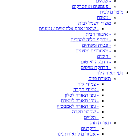
- שנאים
- פעמונים ואינטרקום
מוצרים לבית
- מטבח
מוצרי חשמל לבית
- שואבי אבק אלחוטיים / נטענים
- איבזור הבית
- מתקני תליה למסכים
- ונטות ומפוחים
- מאווררים ומצננים
- חימום
- הדבקה ואיטום
- הרחקת מזיקים
גופי תאורה לד
תאורת פנים
- צמודי קיר
- צמודי תקרה
- גופי תאורה לסלון
- גופי תאורה למטבח
- גופי תאורה לאמבטיה
- שקועי תקרה
- תלויים
תאורת חוץ
- דוקרנים
- אביזרים לתאורת גינה