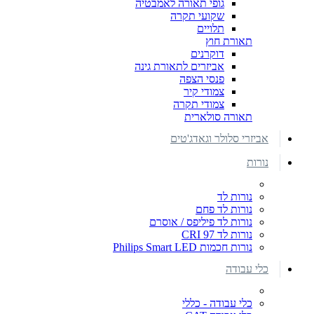
גופי תאורה לאמבטיה
שקועי תקרה
תלויים
תאורת חוץ
דוקרנים
אביזרים לתאורת גינה
פנסי הצפה
צמודי קיר
צמודי תקרה
תאורה סולארית
אביזרי סלולר וגאדג'טים
נורות
נורות לד
נורות לד פחם
נורות לד פיליפס / אוסרם
נורות לד CRI 97
נורות חכמות Philips Smart LED
כלי עבודה
כלי עבודה - כללי