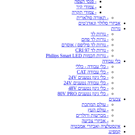
- פנסי הצפה
- צמודי קיר
- צמודי תקרה
- תאורה סולארית
אביזרי סלולר וגאדג'טים
נורות
- נורות לד
- נורות לד פחם
- נורות לד פיליפס / אוסרם
- נורות לד CRI 97
- נורות חכמות Philips Smart LED
כלי עבודה
- כלי עבודה - כללי
- כלי עבודה CAT
- כלי גינון נטענים 24V
- כלי עבודה נטענים 24V
- כלי גינון נטענים 48V
- כלי גינון נטענים 80V PRO
צבעים
- עולם המתכת
- עולם העץ
- מברשות ורולרים
- אביזרי צביעה
אינסטלציה ואביזרי אמבטיה
קמפינג