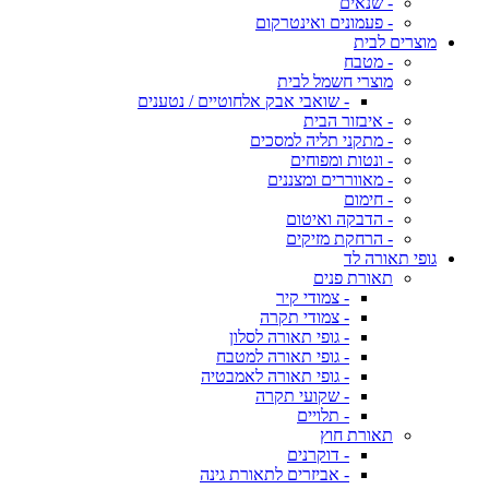
- שנאים
- פעמונים ואינטרקום
מוצרים לבית
- מטבח
מוצרי חשמל לבית
- שואבי אבק אלחוטיים / נטענים
- איבזור הבית
- מתקני תליה למסכים
- ונטות ומפוחים
- מאווררים ומצננים
- חימום
- הדבקה ואיטום
- הרחקת מזיקים
גופי תאורה לד
תאורת פנים
- צמודי קיר
- צמודי תקרה
- גופי תאורה לסלון
- גופי תאורה למטבח
- גופי תאורה לאמבטיה
- שקועי תקרה
- תלויים
תאורת חוץ
- דוקרנים
- אביזרים לתאורת גינה