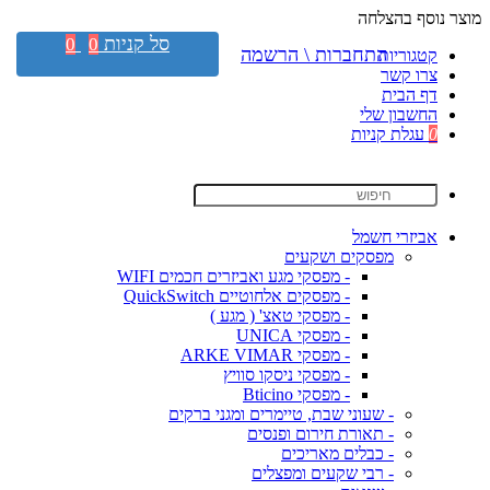
מוצר נוסף בהצלחה
סל קניות
0
0
התחברות \ הרשמה
קטגוריות
צרו קשר
דף הבית
החשבון שלי
0
עגלת קניות
אביזרי חשמל
מפסקים ושקעים
- מפסקי מגע ואביזרים חכמים WIFI
- מפסקים אלחוטיים QuickSwitch
- מפסקי טאצ' ( מגע )
- מפסקי UNICA
- מפסקי ARKE VIMAR
- מפסקי ניסקו סוויץ
- מפסקי Bticino
- שעוני שבת, טיימרים ומגני ברקים
- תאורת חירום ופנסים
- כבלים מאריכים
- רבי שקעים ומפצלים