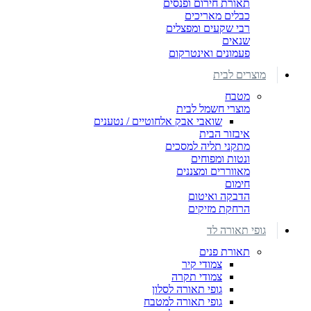
תאורת חירום ופנסים
כבלים מאריכים
רבי שקעים ומפצלים
שנאים
פעמונים ואינטרקום
מוצרים לבית
מטבח
מוצרי חשמל לבית
שואבי אבק אלחוטיים / נטענים
איבזור הבית
מתקני תליה למסכים
ונטות ומפוחים
מאווררים ומצננים
חימום
הדבקה ואיטום
הרחקת מזיקים
גופי תאורה לד
תאורת פנים
צמודי קיר
צמודי תקרה
גופי תאורה לסלון
גופי תאורה למטבח