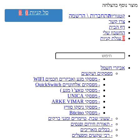
מוצר נוסף בהצלחה
סל קניות
0
0
התחברות \ הרשמה
קטגוריות
צרו קשר
דף הבית
החשבון שלי
0
עגלת קניות
אביזרי חשמל
מפסקים ושקעים
- מפסקי מגע ואביזרים חכמים WIFI
- מפסקים אלחוטיים QuickSwitch
- מפסקי טאצ' ( מגע )
- מפסקי UNICA
- מפסקי ARKE VIMAR
- מפסקי ניסקו סוויץ
- מפסקי Bticino
- שעוני שבת, טיימרים ומגני ברקים
- תאורת חירום ופנסים
- כבלים מאריכים
- רבי שקעים ומפצלים