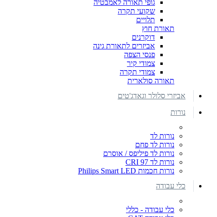
גופי תאורה לאמבטיה
שקועי תקרה
תלויים
תאורת חוץ
דוקרנים
אביזרים לתאורת גינה
פנסי הצפה
צמודי קיר
צמודי תקרה
תאורה סולארית
אביזרי סלולר וגאדג'טים
נורות
נורות לד
נורות לד פחם
נורות לד פיליפס / אוסרם
נורות לד CRI 97
נורות חכמות Philips Smart LED
כלי עבודה
כלי עבודה - כללי