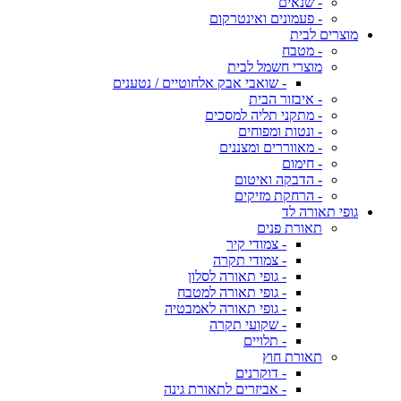
- שנאים
- פעמונים ואינטרקום
מוצרים לבית
- מטבח
מוצרי חשמל לבית
- שואבי אבק אלחוטיים / נטענים
- איבזור הבית
- מתקני תליה למסכים
- ונטות ומפוחים
- מאווררים ומצננים
- חימום
- הדבקה ואיטום
- הרחקת מזיקים
גופי תאורה לד
תאורת פנים
- צמודי קיר
- צמודי תקרה
- גופי תאורה לסלון
- גופי תאורה למטבח
- גופי תאורה לאמבטיה
- שקועי תקרה
- תלויים
תאורת חוץ
- דוקרנים
- אביזרים לתאורת גינה