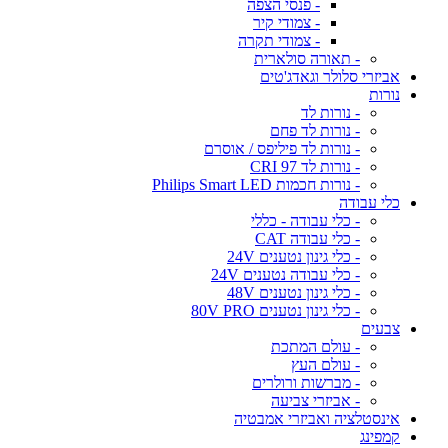
- פנסי הצפה
- צמודי קיר
- צמודי תקרה
- תאורה סולארית
אביזרי סלולר וגאדג'טים
נורות
- נורות לד
- נורות לד פחם
- נורות לד פיליפס / אוסרם
- נורות לד CRI 97
- נורות חכמות Philips Smart LED
כלי עבודה
- כלי עבודה - כללי
- כלי עבודה CAT
- כלי גינון נטענים 24V
- כלי עבודה נטענים 24V
- כלי גינון נטענים 48V
- כלי גינון נטענים 80V PRO
צבעים
- עולם המתכת
- עולם העץ
- מברשות ורולרים
- אביזרי צביעה
אינסטלציה ואביזרי אמבטיה
קמפינג