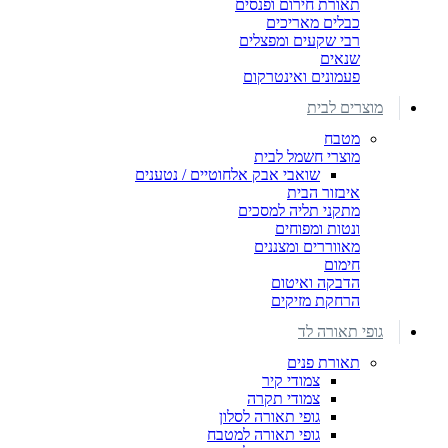
תאורת חירום ופנסים
כבלים מאריכים
רבי שקעים ומפצלים
שנאים
פעמונים ואינטרקום
מוצרים לבית
מטבח
מוצרי חשמל לבית
שואבי אבק אלחוטיים / נטענים
איבזור הבית
מתקני תליה למסכים
ונטות ומפוחים
מאווררים ומצננים
חימום
הדבקה ואיטום
הרחקת מזיקים
גופי תאורה לד
תאורת פנים
צמודי קיר
צמודי תקרה
גופי תאורה לסלון
גופי תאורה למטבח