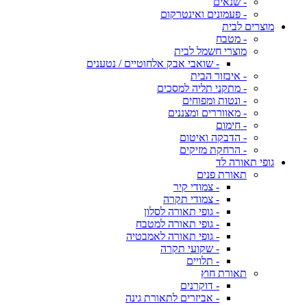
- שנאים
- פעמונים ואינטרקום
מוצרים לבית
- מטבח
מוצרי חשמל לבית
- שואבי אבק אלחוטיים / נטענים
- איבזור הבית
- מתקני תליה למסכים
- ונטות ומפוחים
- מאווררים ומצננים
- חימום
- הדבקה ואיטום
- הרחקת מזיקים
גופי תאורה לד
תאורת פנים
- צמודי קיר
- צמודי תקרה
- גופי תאורה לסלון
- גופי תאורה למטבח
- גופי תאורה לאמבטיה
- שקועי תקרה
- תלויים
תאורת חוץ
- דוקרנים
- אביזרים לתאורת גינה