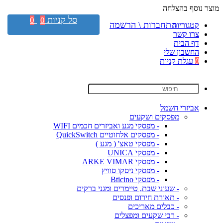
מוצר נוסף בהצלחה
סל קניות
0
0
התחברות \ הרשמה
קטגוריות
צרו קשר
דף הבית
החשבון שלי
0
עגלת קניות
אביזרי חשמל
מפסקים ושקעים
- מפסקי מגע ואביזרים חכמים WIFI
- מפסקים אלחוטיים QuickSwitch
- מפסקי טאצ' ( מגע )
- מפסקי UNICA
- מפסקי ARKE VIMAR
- מפסקי ניסקו סוויץ
- מפסקי Bticino
- שעוני שבת, טיימרים ומגני ברקים
- תאורת חירום ופנסים
- כבלים מאריכים
- רבי שקעים ומפצלים