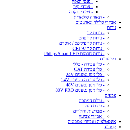
- פנסי הצפה
- צמודי קיר
- צמודי תקרה
- תאורה סולארית
אביזרי סלולר וגאדג'טים
נורות
- נורות לד
- נורות לד פחם
- נורות לד פיליפס / אוסרם
- נורות לד CRI 97
- נורות חכמות Philips Smart LED
כלי עבודה
- כלי עבודה - כללי
- כלי עבודה CAT
- כלי גינון נטענים 24V
- כלי עבודה נטענים 24V
- כלי גינון נטענים 48V
- כלי גינון נטענים 80V PRO
צבעים
- עולם המתכת
- עולם העץ
- מברשות ורולרים
- אביזרי צביעה
אינסטלציה ואביזרי אמבטיה
קמפינג