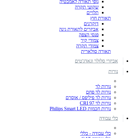
גופי תאורה לאמבטיה
שקועי תקרה
תלויים
תאורת חוץ
דוקרנים
אביזרים לתאורת גינה
פנסי הצפה
צמודי קיר
צמודי תקרה
תאורה סולארית
אביזרי סלולר וגאדג'טים
נורות
נורות לד
נורות לד פחם
נורות לד פיליפס / אוסרם
נורות לד CRI 97
נורות חכמות Philips Smart LED
כלי עבודה
כלי עבודה - כללי