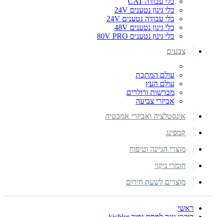
כלי עבודה CAT
כלי גינון נטענים 24V
כלי עבודה נטענים 24V
כלי גינון נטענים 48V
כלי גינון נטענים 80V PRO
צבעים
עולם המתכת
עולם העץ
מברשות ורולרים
אביזרי צביעה
אינסטלציה ואביזרי אמבטיה
קמפינג
מוצרי הגיינה וטיפוח
חומרי ניקוי
מוצרים לשעת חירום
ראשי
דוקרן גינה למתח נמוך kichler