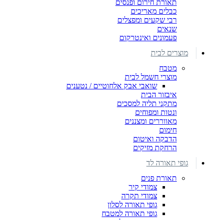
תאורת חירום ופנסים
כבלים מאריכים
רבי שקעים ומפצלים
שנאים
פעמונים ואינטרקום
מוצרים לבית
מטבח
מוצרי חשמל לבית
שואבי אבק אלחוטיים / נטענים
איבזור הבית
מתקני תליה למסכים
ונטות ומפוחים
מאווררים ומצננים
חימום
הדבקה ואיטום
הרחקת מזיקים
גופי תאורה לד
תאורת פנים
צמודי קיר
צמודי תקרה
גופי תאורה לסלון
גופי תאורה למטבח