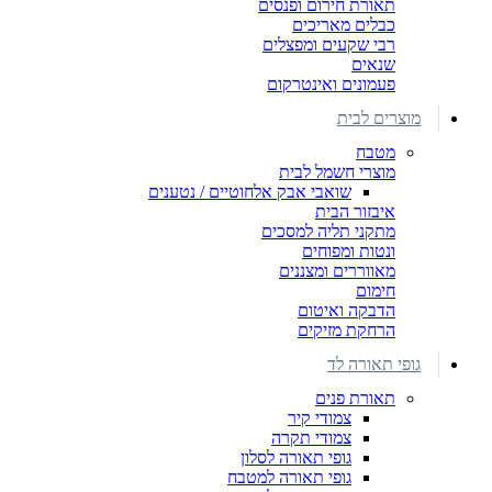
תאורת חירום ופנסים
כבלים מאריכים
רבי שקעים ומפצלים
שנאים
פעמונים ואינטרקום
מוצרים לבית
מטבח
מוצרי חשמל לבית
שואבי אבק אלחוטיים / נטענים
איבזור הבית
מתקני תליה למסכים
ונטות ומפוחים
מאווררים ומצננים
חימום
הדבקה ואיטום
הרחקת מזיקים
גופי תאורה לד
תאורת פנים
צמודי קיר
צמודי תקרה
גופי תאורה לסלון
גופי תאורה למטבח