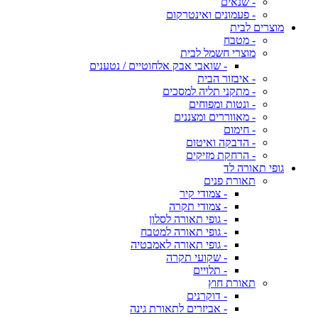
- שנאים
- פעמונים ואינטרקום
מוצרים לבית
- מטבח
מוצרי חשמל לבית
- שואבי אבק אלחוטיים / נטענים
- איבזור הבית
- מתקני תליה למסכים
- ונטות ומפוחים
- מאווררים ומצננים
- חימום
- הדבקה ואיטום
- הרחקת מזיקים
גופי תאורה לד
תאורת פנים
- צמודי קיר
- צמודי תקרה
- גופי תאורה לסלון
- גופי תאורה למטבח
- גופי תאורה לאמבטיה
- שקועי תקרה
- תלויים
תאורת חוץ
- דוקרנים
- אביזרים לתאורת גינה