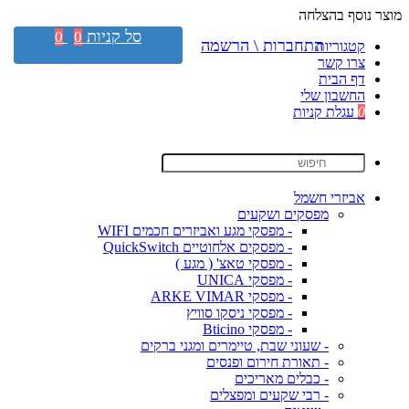
מוצר נוסף בהצלחה
סל קניות
0
0
התחברות \ הרשמה
קטגוריות
צרו קשר
דף הבית
החשבון שלי
0
עגלת קניות
אביזרי חשמל
מפסקים ושקעים
- מפסקי מגע ואביזרים חכמים WIFI
- מפסקים אלחוטיים QuickSwitch
- מפסקי טאצ' ( מגע )
- מפסקי UNICA
- מפסקי ARKE VIMAR
- מפסקי ניסקו סוויץ
- מפסקי Bticino
- שעוני שבת, טיימרים ומגני ברקים
- תאורת חירום ופנסים
- כבלים מאריכים
- רבי שקעים ומפצלים