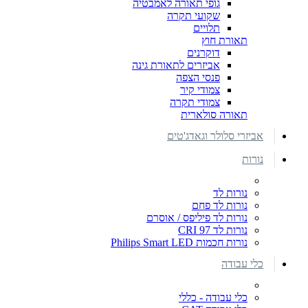
גופי תאורה לאמבטיה
שקועי תקרה
תלויים
תאורת חוץ
דוקרנים
אביזרים לתאורת גינה
פנסי הצפה
צמודי קיר
צמודי תקרה
תאורה סולארית
אביזרי סלולר וגאדג'טים
נורות
נורות לד
נורות לד פחם
נורות לד פיליפס / אוסרם
נורות לד CRI 97
נורות חכמות Philips Smart LED
כלי עבודה
כלי עבודה - כללי