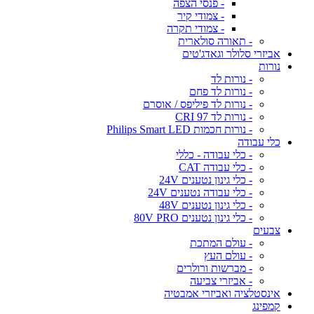
- פנסי הצפה
- צמודי קיר
- צמודי תקרה
- תאורה סולארית
אביזרי סלולר וגאדג'טים
נורות
- נורות לד
- נורות לד פחם
- נורות לד פיליפס / אוסרם
- נורות לד CRI 97
- נורות חכמות Philips Smart LED
כלי עבודה
- כלי עבודה - כללי
- כלי עבודה CAT
- כלי גינון נטענים 24V
- כלי עבודה נטענים 24V
- כלי גינון נטענים 48V
- כלי גינון נטענים 80V PRO
צבעים
- עולם המתכת
- עולם העץ
- מברשות ורולרים
- אביזרי צביעה
אינסטלציה ואביזרי אמבטיה
קמפינג