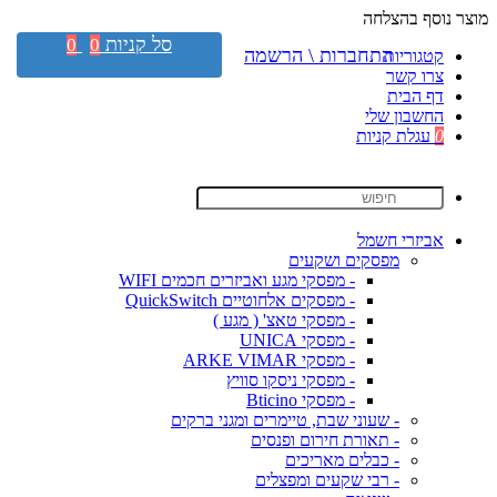
מוצר נוסף בהצלחה
סל קניות
0
0
התחברות \ הרשמה
קטגוריות
צרו קשר
דף הבית
החשבון שלי
0
עגלת קניות
אביזרי חשמל
מפסקים ושקעים
- מפסקי מגע ואביזרים חכמים WIFI
- מפסקים אלחוטיים QuickSwitch
- מפסקי טאצ' ( מגע )
- מפסקי UNICA
- מפסקי ARKE VIMAR
- מפסקי ניסקו סוויץ
- מפסקי Bticino
- שעוני שבת, טיימרים ומגני ברקים
- תאורת חירום ופנסים
- כבלים מאריכים
- רבי שקעים ומפצלים