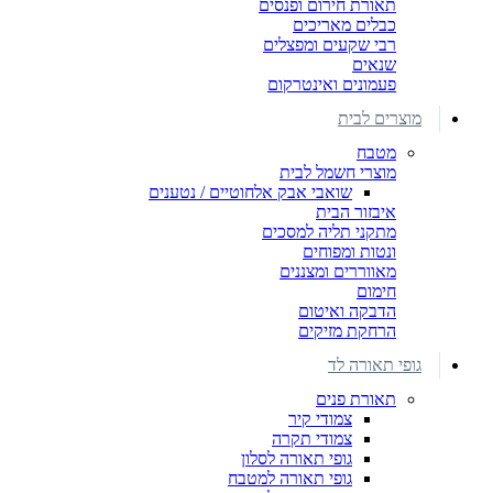
תאורת חירום ופנסים
כבלים מאריכים
רבי שקעים ומפצלים
שנאים
פעמונים ואינטרקום
מוצרים לבית
מטבח
מוצרי חשמל לבית
שואבי אבק אלחוטיים / נטענים
איבזור הבית
מתקני תליה למסכים
ונטות ומפוחים
מאווררים ומצננים
חימום
הדבקה ואיטום
הרחקת מזיקים
גופי תאורה לד
תאורת פנים
צמודי קיר
צמודי תקרה
גופי תאורה לסלון
גופי תאורה למטבח