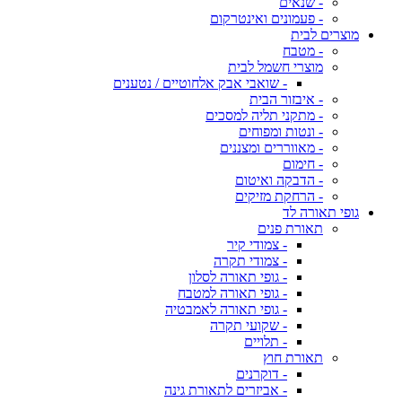
- שנאים
- פעמונים ואינטרקום
מוצרים לבית
- מטבח
מוצרי חשמל לבית
- שואבי אבק אלחוטיים / נטענים
- איבזור הבית
- מתקני תליה למסכים
- ונטות ומפוחים
- מאווררים ומצננים
- חימום
- הדבקה ואיטום
- הרחקת מזיקים
גופי תאורה לד
תאורת פנים
- צמודי קיר
- צמודי תקרה
- גופי תאורה לסלון
- גופי תאורה למטבח
- גופי תאורה לאמבטיה
- שקועי תקרה
- תלויים
תאורת חוץ
- דוקרנים
- אביזרים לתאורת גינה