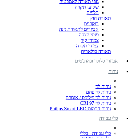
גופי תאורה לאמבטיה
שקועי תקרה
תלויים
תאורת חוץ
דוקרנים
אביזרים לתאורת גינה
פנסי הצפה
צמודי קיר
צמודי תקרה
תאורה סולארית
אביזרי סלולר וגאדג'טים
נורות
נורות לד
נורות לד פחם
נורות לד פיליפס / אוסרם
נורות לד CRI 97
נורות חכמות Philips Smart LED
כלי עבודה
כלי עבודה - כללי