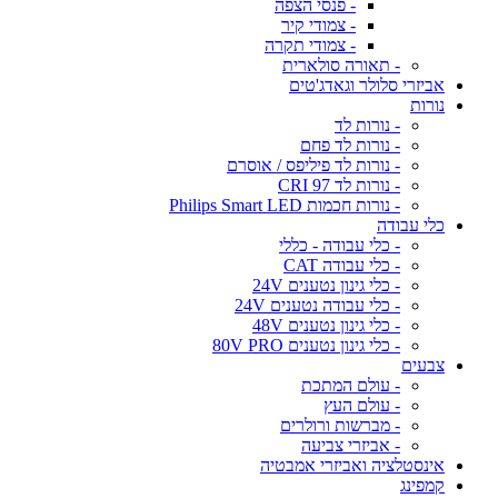
- פנסי הצפה
- צמודי קיר
- צמודי תקרה
- תאורה סולארית
אביזרי סלולר וגאדג'טים
נורות
- נורות לד
- נורות לד פחם
- נורות לד פיליפס / אוסרם
- נורות לד CRI 97
- נורות חכמות Philips Smart LED
כלי עבודה
- כלי עבודה - כללי
- כלי עבודה CAT
- כלי גינון נטענים 24V
- כלי עבודה נטענים 24V
- כלי גינון נטענים 48V
- כלי גינון נטענים 80V PRO
צבעים
- עולם המתכת
- עולם העץ
- מברשות ורולרים
- אביזרי צביעה
אינסטלציה ואביזרי אמבטיה
קמפינג