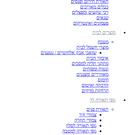
תאורת חירום ופנסים
כבלים מאריכים
רבי שקעים ומפצלים
שנאים
פעמונים ואינטרקום
מוצרים לבית
מטבח
מוצרי חשמל לבית
שואבי אבק אלחוטיים / נטענים
איבזור הבית
מתקני תליה למסכים
ונטות ומפוחים
מאווררים ומצננים
חימום
הדבקה ואיטום
הרחקת מזיקים
גופי תאורה לד
תאורת פנים
צמודי קיר
צמודי תקרה
גופי תאורה לסלון
גופי תאורה למטבח