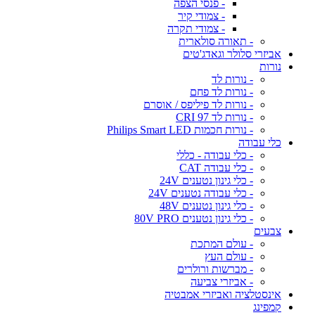
- פנסי הצפה
- צמודי קיר
- צמודי תקרה
- תאורה סולארית
אביזרי סלולר וגאדג'טים
נורות
- נורות לד
- נורות לד פחם
- נורות לד פיליפס / אוסרם
- נורות לד CRI 97
- נורות חכמות Philips Smart LED
כלי עבודה
- כלי עבודה - כללי
- כלי עבודה CAT
- כלי גינון נטענים 24V
- כלי עבודה נטענים 24V
- כלי גינון נטענים 48V
- כלי גינון נטענים 80V PRO
צבעים
- עולם המתכת
- עולם העץ
- מברשות ורולרים
- אביזרי צביעה
אינסטלציה ואביזרי אמבטיה
קמפינג