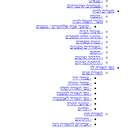
- שנאים
- פעמונים ואינטרקום
מוצרים לבית
- מטבח
מוצרי חשמל לבית
- שואבי אבק אלחוטיים / נטענים
- איבזור הבית
- מתקני תליה למסכים
- ונטות ומפוחים
- מאווררים ומצננים
- חימום
- הדבקה ואיטום
- הרחקת מזיקים
גופי תאורה לד
תאורת פנים
- צמודי קיר
- צמודי תקרה
- גופי תאורה לסלון
- גופי תאורה למטבח
- גופי תאורה לאמבטיה
- שקועי תקרה
- תלויים
תאורת חוץ
- דוקרנים
- אביזרים לתאורת גינה