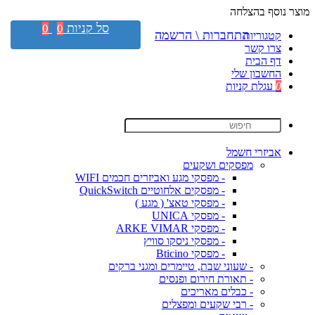
מוצר נוסף בהצלחה
סל קניות
0
0
התחברות \ הרשמה
קטגוריות
צרו קשר
דף הבית
החשבון שלי
0
עגלת קניות
אביזרי חשמל
מפסקים ושקעים
- מפסקי מגע ואביזרים חכמים WIFI
- מפסקים אלחוטיים QuickSwitch
- מפסקי טאצ' ( מגע )
- מפסקי UNICA
- מפסקי ARKE VIMAR
- מפסקי ניסקו סוויץ
- מפסקי Bticino
- שעוני שבת, טיימרים ומגני ברקים
- תאורת חירום ופנסים
- כבלים מאריכים
- רבי שקעים ומפצלים