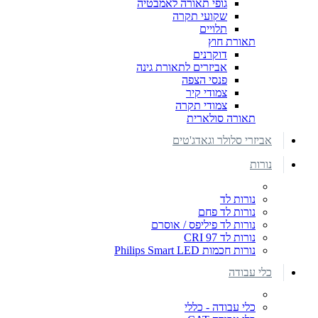
גופי תאורה לאמבטיה
שקועי תקרה
תלויים
תאורת חוץ
דוקרנים
אביזרים לתאורת גינה
פנסי הצפה
צמודי קיר
צמודי תקרה
תאורה סולארית
אביזרי סלולר וגאדג'טים
נורות
נורות לד
נורות לד פחם
נורות לד פיליפס / אוסרם
נורות לד CRI 97
נורות חכמות Philips Smart LED
כלי עבודה
כלי עבודה - כללי