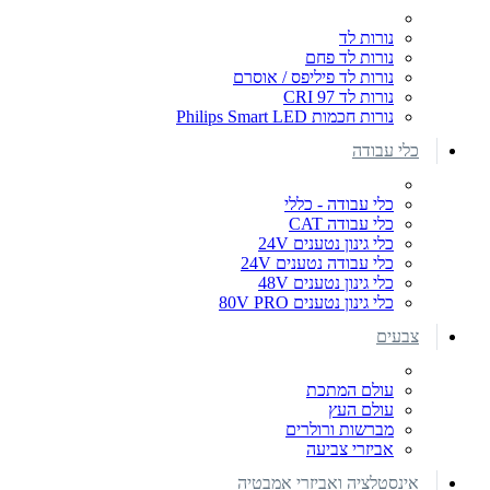
נורות לד
נורות לד פחם
נורות לד פיליפס / אוסרם
נורות לד CRI 97
נורות חכמות Philips Smart LED
כלי עבודה
כלי עבודה - כללי
כלי עבודה CAT
כלי גינון נטענים 24V
כלי עבודה נטענים 24V
כלי גינון נטענים 48V
כלי גינון נטענים 80V PRO
צבעים
עולם המתכת
עולם העץ
מברשות ורולרים
אביזרי צביעה
אינסטלציה ואביזרי אמבטיה