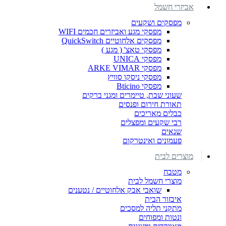
אביזרי חשמל
מפסקים ושקעים
מפסקי מגע ואביזרים חכמים WIFI
מפסקים אלחוטיים QuickSwitch
מפסקי טאצ' ( מגע )
מפסקי UNICA
מפסקי ARKE VIMAR
מפסקי ניסקו סוויץ
מפסקי Bticino
שעוני שבת, טיימרים ומגני ברקים
תאורת חירום ופנסים
כבלים מאריכים
רבי שקעים ומפצלים
שנאים
פעמונים ואינטרקום
מוצרים לבית
מטבח
מוצרי חשמל לבית
שואבי אבק אלחוטיים / נטענים
איבזור הבית
מתקני תליה למסכים
ונטות ומפוחים