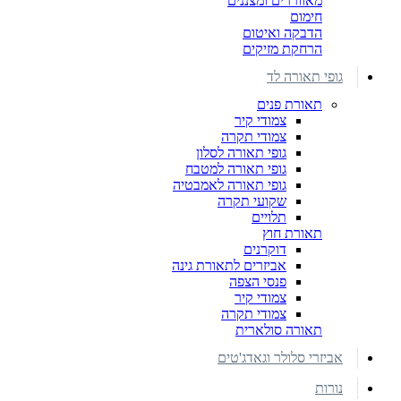
מאווררים ומצננים
חימום
הדבקה ואיטום
הרחקת מזיקים
גופי תאורה לד
תאורת פנים
צמודי קיר
צמודי תקרה
גופי תאורה לסלון
גופי תאורה למטבח
גופי תאורה לאמבטיה
שקועי תקרה
תלויים
תאורת חוץ
דוקרנים
אביזרים לתאורת גינה
פנסי הצפה
צמודי קיר
צמודי תקרה
תאורה סולארית
אביזרי סלולר וגאדג'טים
נורות