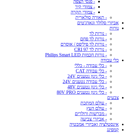
- פנסי הצפה
- צמודי קיר
- צמודי תקרה
- תאורה סולארית
אביזרי סלולר וגאדג'טים
נורות
- נורות לד
- נורות לד פחם
- נורות לד פיליפס / אוסרם
- נורות לד CRI 97
- נורות חכמות Philips Smart LED
כלי עבודה
- כלי עבודה - כללי
- כלי עבודה CAT
- כלי גינון נטענים 24V
- כלי עבודה נטענים 24V
- כלי גינון נטענים 48V
- כלי גינון נטענים 80V PRO
צבעים
- עולם המתכת
- עולם העץ
- מברשות ורולרים
- אביזרי צביעה
אינסטלציה ואביזרי אמבטיה
קמפינג