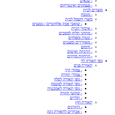
- שנאים
- פעמונים ואינטרקום
מוצרים לבית
- מטבח
מוצרי חשמל לבית
- שואבי אבק אלחוטיים / נטענים
- איבזור הבית
- מתקני תליה למסכים
- ונטות ומפוחים
- מאווררים ומצננים
- חימום
- הדבקה ואיטום
- הרחקת מזיקים
גופי תאורה לד
תאורת פנים
- צמודי קיר
- צמודי תקרה
- גופי תאורה לסלון
- גופי תאורה למטבח
- גופי תאורה לאמבטיה
- שקועי תקרה
- תלויים
תאורת חוץ
- דוקרנים
- אביזרים לתאורת גינה