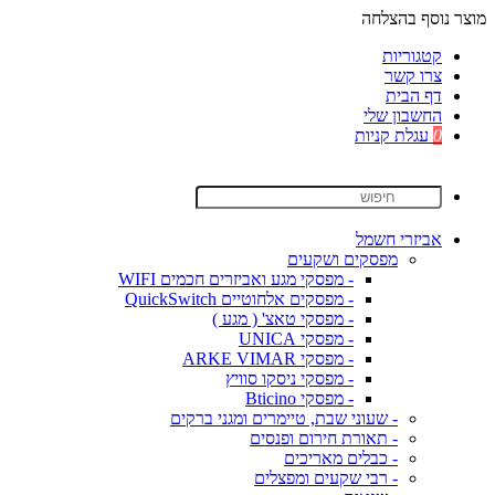
מוצר נוסף בהצלחה
קטגוריות
צרו קשר
דף הבית
החשבון שלי
0
עגלת קניות
אביזרי חשמל
מפסקים ושקעים
- מפסקי מגע ואביזרים חכמים WIFI
- מפסקים אלחוטיים QuickSwitch
- מפסקי טאצ' ( מגע )
- מפסקי UNICA
- מפסקי ARKE VIMAR
- מפסקי ניסקו סוויץ
- מפסקי Bticino
- שעוני שבת, טיימרים ומגני ברקים
- תאורת חירום ופנסים
- כבלים מאריכים
- רבי שקעים ומפצלים